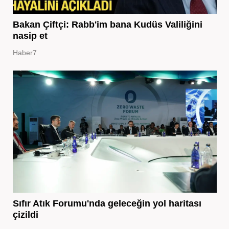
Bakan Çiftçi: Rabb'im bana Kudüs Valiliğini
nasip et
Haber7
Sıfır Atık Forumu'nda geleceğin yol haritası
çizildi