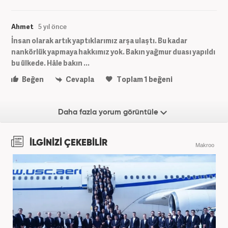
Ahmet
5 yıl önce
İnsan olarak artık yaptıklarımız arşa ulaştı. Bu kadar
nankörlük yapmaya hakkımız yok. Bakın yağmur duası yapıldı
bu ülkede. Hâle bakın ...
Beğen
Cevapla
Toplam
1
beğeni
Daha fazla yorum görüntüle
İLGİNİZİ ÇEKEBİLİR
Makroo