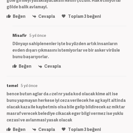
göle girmeyi yasaklayacaksin kesin çozüm. Hak etmiyorlar
gölde balik avlamayi.
Beğen
Cevapla
Toplam
3
beğeni
Misafir
5 yıl önce
Dünyayı sahiplenenler işte bu yüzden artık insanların
evden dışarı çıkmasını istemiyorlar ve bir asker virüsle
bunu başarıyorlar.
Beğen
Cevapla
temel
5 yıl önce
bence butun aglar da øzel nr yada kod olacak kime ait ise
bunu yapmayan herkese iyi ceza verilecek he ag kayit altinda
olacak kaza ile kaybetmis olsa bile gelip bildirecek az miktar
masraf verecek belediye cikacak eger bilgi vermez ise yuklu
cezasi ve avlanmasi yasak olacak
Beğen
Cevapla
Toplam
3
beğeni