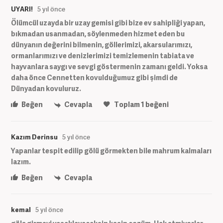
UYARI!
5 yıl önce
Ölümcül uzayda bir uzay gemisi gibi bize ev sahipliği yapan,
bıkmadan usanmadan, söylenmeden hizmet eden bu
dünyanın değerini bilmenin, göllerimizi, akarsularımızı,
ormanlarımızı ve denizlerimizi temizlemenin tabiata ve
hayvanlara saygı ve sevgi göstermenin zamanı geldi. Yoksa
daha önce Cennetten kovulduğumuz gibi şimdi de
Dünyadan kovuluruz.
Beğen
Cevapla
Toplam
1
beğeni
Kazım Derinsu
5 yıl önce
Yapanlar tespit edilip gölü görmekten bile mahrum kalmaları
lazım.
Beğen
Cevapla
kemal
5 yıl önce