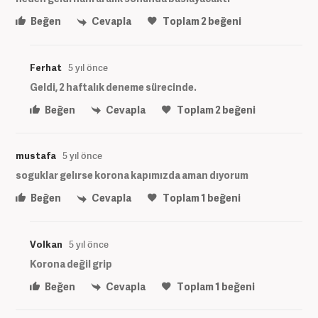
Beğen
Cevapla
Toplam
2
beğeni
Ferhat
5 yıl önce
Geldi, 2 haftalık deneme sürecinde.
Beğen
Cevapla
Toplam
2
beğeni
mustafa
5 yıl önce
soguklar gelırse korona kapımızda aman dıyorum
Beğen
Cevapla
Toplam
1
beğeni
Volkan
5 yıl önce
Korona değil grip
Beğen
Cevapla
Toplam
1
beğeni