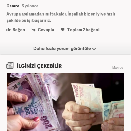
Cemre
5 yıl önce
Avrupa aşılamada sınıfta kaldı. İnşallah biz en iyi ve hızlı
şekilde bu işi başarırız.
Beğen
Cevapla
Toplam
2
beğeni
Daha fazla yorum görüntüle
İLGİNİZİ ÇEKEBİLİR
Makroo