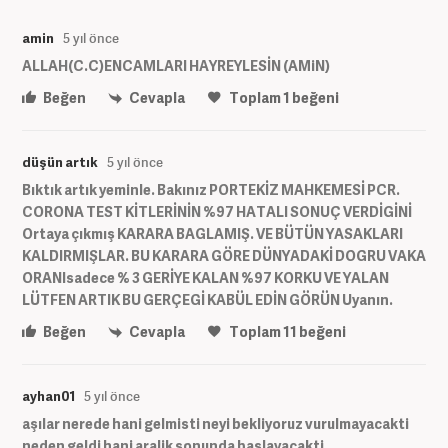
amin
5 yıl önce
ALLAH(C.C)ENCAMLARI HAYREYLESİN (AMiN)
Beğen
Cevapla
Toplam
1
beğeni
düşün artık
5 yıl önce
Bıktık artık yeminle. Bakınız PORTEKİZ MAHKEMESİ PCR.
CORONA TEST KİTLERİNİN %97 HATALI SONUÇ VERDİGİNİ
Ortaya çıkmış KARARA BAGLAMIŞ. VE BÜTÜN YASAKLARI
KALDIRMIŞLAR. BU KARARA GÖRE DÜNYADAKİ DOGRU VAKA
ORANIsadece % 3 GERİYE KALAN %97 KORKU VE YALAN
LÜTFEN ARTIK BU GERÇEGİ KABÜL EDİN GÖRÜN Uyanın.
Beğen
Cevapla
Toplam
11
beğeni
ayhan01
5 yıl önce
aşılar nerede hani gelmisti neyi bekliyoruz vurulmayacakti
neden geldi hani aralik sonunda baslayacakti