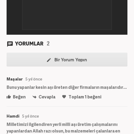
2
YORUMLAR
Bir Yorum Yapın
Maşalar
5 yıl önce
Bunu yapanlar kesin aşı üreten diğer firmaların maşalarıdır...
Beğen
Cevapla
Toplam
1
beğeni
Hamdi
5 yıl önce
Milletimizi ilgilendiren yerli milli aşı üretim çalışmalarını
yapanlardan Allah razı olsun, bu malzemeleri çalanlara en