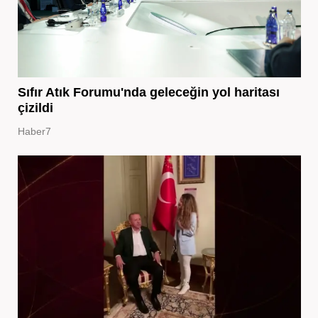
Sıfır Atık Forumu'nda geleceğin yol haritası
çizildi
Haber7