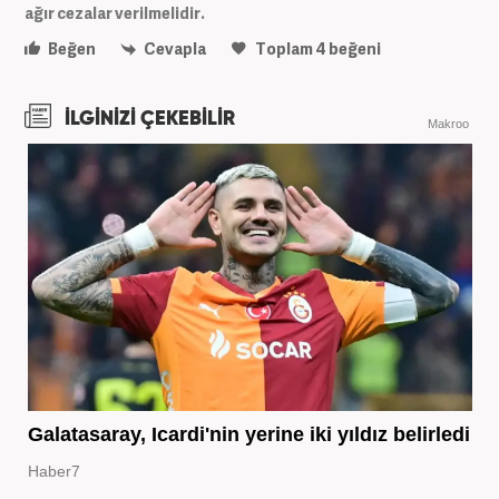
ağır cezalar verilmelidir.
Beğen
Cevapla
Toplam
4
beğeni
İLGİNİZİ ÇEKEBİLİR
Makroo
Galatasaray, Icardi'nin yerine iki yıldız belirledi
Haber7