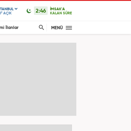
STANBUL
İMSAK'A
2:46
0°
AÇIK
KALAN SÜRE
mi İlanlar
MENÜ