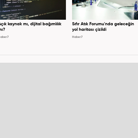
Açık kaynak mı, dijital bağımlılık
Sıfır Atık Forumu'nda geleceğin
mı?
yol haritası çizildi
aber7
Haber7