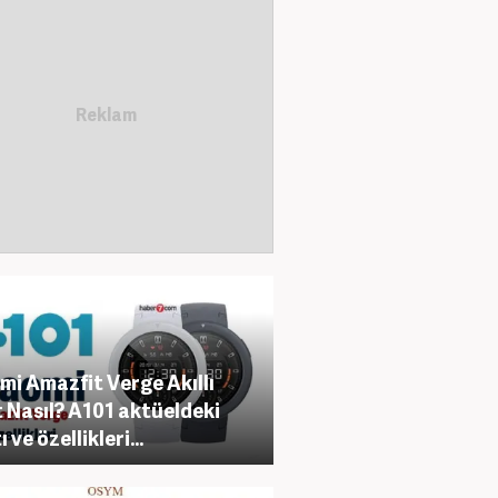
mi Amazfit Verge Akıllı
 Nasıl? A101 aktüeldeki
ı ve özellikleri...