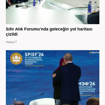
Sıfır Atık Forumu'nda geleceğin yol haritası
çizildi
Haber7