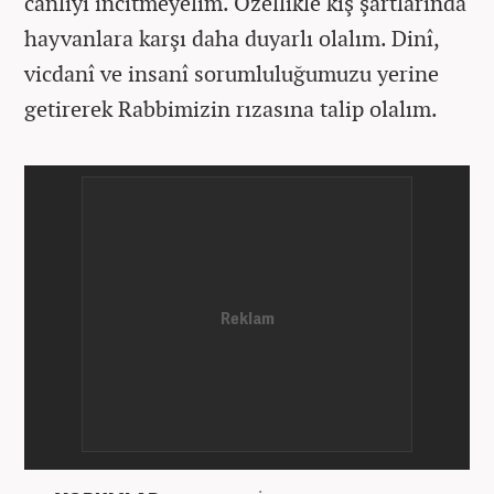
canlıyı incitmeyelim. Özellikle kış şartlarında
hayvanlara karşı daha duyarlı olalım. Dinî,
vicdanî ve insanî sorumluluğumuzu yerine
getirerek Rabbimizin rızasına talip olalım.