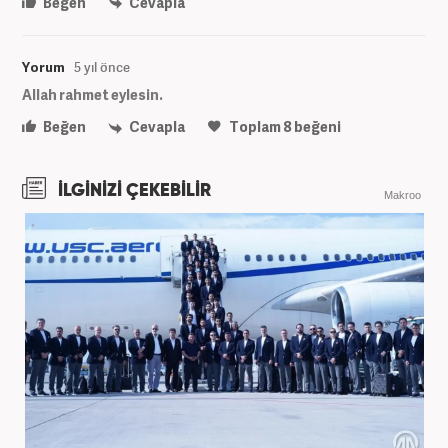
Beğen
Cevapla
Yorum
5 yıl önce
Allah rahmet eylesin.
Beğen
Cevapla
Toplam
8
beğeni
İLGİNİZİ ÇEKEBİLİR
Makroo