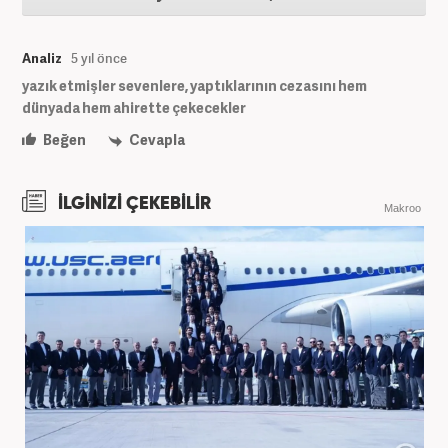
Analiz
5 yıl önce
yazık etmişler sevenlere, yaptıklarının cezasını hem
dünyada hem ahirette çekecekler
Beğen
Cevapla
İLGİNİZİ ÇEKEBİLİR
Makroo