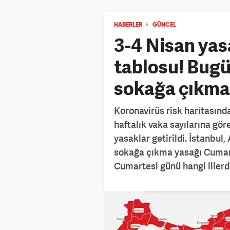
HABERLER
GÜNCEL
3-4 Nisan yasa
tablosu! Bugü
sokağa çıkma
Koronavirüs risk haritasında
haftalık vaka sayılarına göre
yasaklar getirildi. İstanbul,
sokağa çıkma yasağı Cumart
Cumartesi günü hangi iller