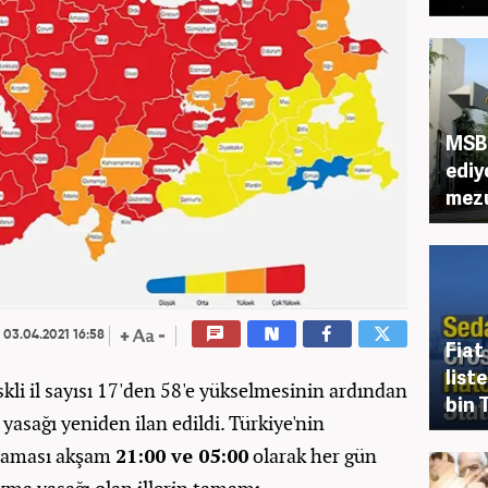
MSB 
ediy
mezu
03.04.2021 16:58
Fiat
list
skli il sayısı 17'den 58'e yükselmesinin ardından
bin 
yasağı yeniden ilan edildi. Türkiye'nin
rlaması akşam
21:00 ve 05:00
olarak her gün