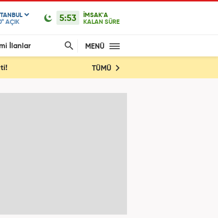
STANBUL
İMSAK'A
5:53
0°
AÇIK
KALAN SÜRE
mi İlanlar
MENÜ
ti!
TÜMÜ