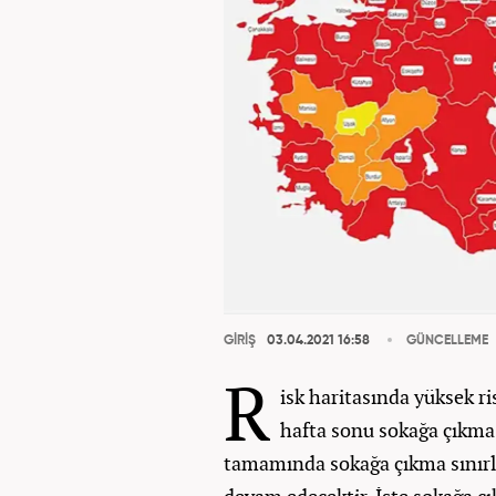
GİRİŞ
03.04.2021 16:58
GÜNCELLEME
R
isk haritasında yüksek ri
hafta sonu sokağa çıkma 
tamamında sokağa çıkma sını