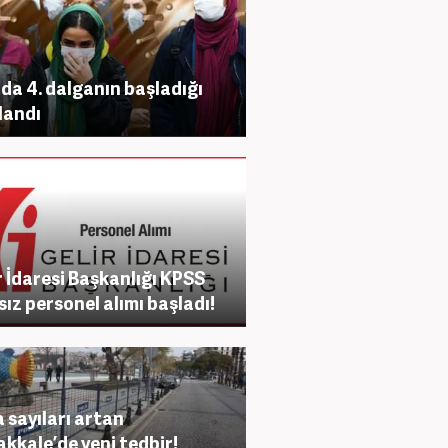
'da 4. dalganın başladığı
landı
r İdaresi Başkanlığı KPSS
sız personel alımı başladı!
 sayıları artan
kkale’de yeni tedbir!