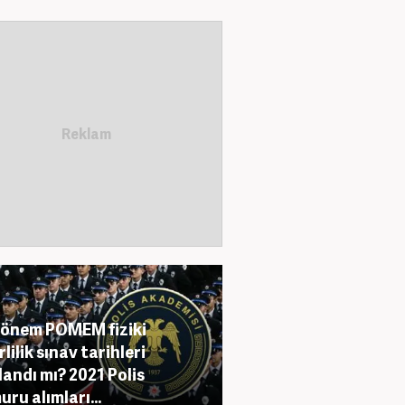
dönem POMEM fiziki
lilik sınav tarihleri
landı mı? 2021 Polis
ru alımları...