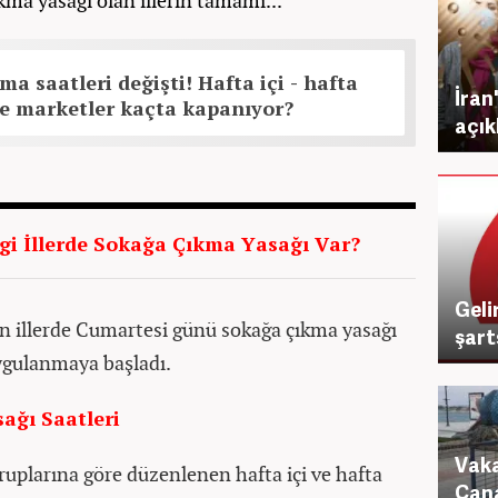
kma yasağı olan illerin tamamı...
ma saatleri değişti! Hafta içi - hafta
İran
ve marketler kaçta kapanıyor?
açık
i İllerde Sokağa Çıkma Yasağı Var?
Geli
an illerde Cumartesi günü sokağa çıkma yasağı
şart
uygulanmaya başladı.
ağı Saatleri
Vaka
ruplarına göre düzenlenen hafta içi ve hafta
Çana