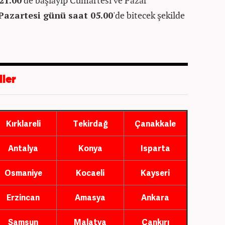
21.00
'de başlayıp Cumartesi ve Pazar
Pazartesi günü saat 05.00
'de bitecek şekilde
ller
Kırklareli
Tekirdağ
Çanakkale
Antalya
Konya
Isparta
Osmaniye
Kocaeli
Kayseri
Erzincan
Amasya
Ankara
Samsun
Malatya
Çankırı