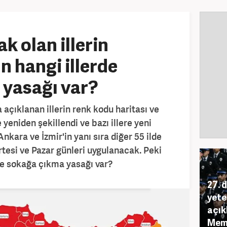
k olan illerin
n hangi illerde
 yasağı var?
 açıklanan illerin renk kodu haritası ve
 yeniden şekillendi ve bazı illere yeni
 Ankara ve İzmir'in yanı sıra diğer 55 ilde
esi ve Pazar günleri uygulanacak. Peki
de sokağa çıkma yasağı var?
27. 
yeter
açık
Memu