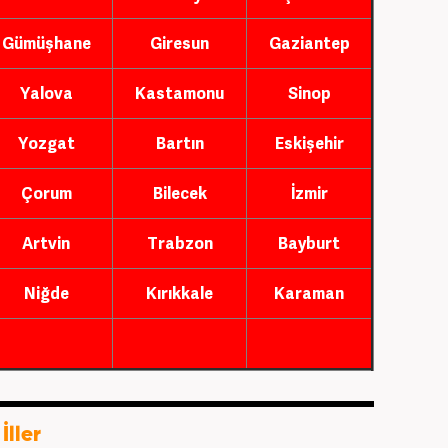
Gümüşhane
Giresun
Gaziantep
Yalova
Kastamonu
Sinop
Yozgat
Bartın
Eskişehir
Çorum
Bilecek
İzmir
Artvin
Trabzon
Bayburt
Niğde
Kırıkkale
Karaman
İller