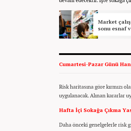
devam edecektir. İşte sokağa çı
Market çalış
sonu esnaf 
Cumartesi-Pazar Günü Hang
Risk haritasına göre kırmızı ol
uygulanacak. Alınan kararlar 
Hafta İçi Sokağa Çıkma Yas
Daha önceki genelgelerle risk g