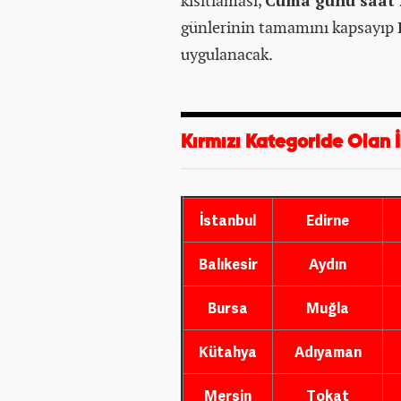
kısıtlaması,
Cuma günü saat 
günlerinin tamamını kapsayıp
uygulanacak.
Kırmızı Kategoride Olan İ
İstanbul
Edirne
Balıkesir
Aydın
Bursa
Muğla
Kütahya
Adıyaman
Mersin
Tokat