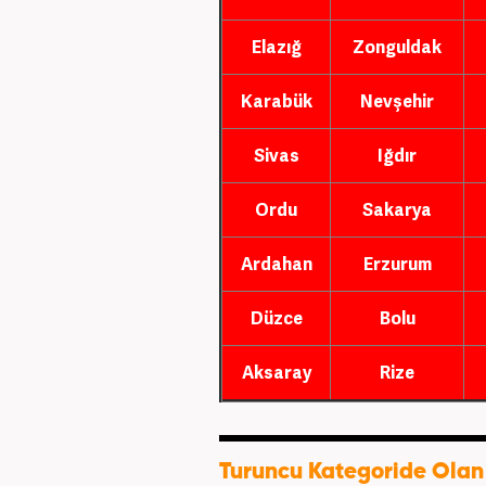
Elazığ
Zonguldak
Karabük
Nevşehir
Sivas
Iğdır
Ordu
Sakarya
Ardahan
Erzurum
Düzce
Bolu
Aksaray
Rize
Turuncu Kategoride Olan 