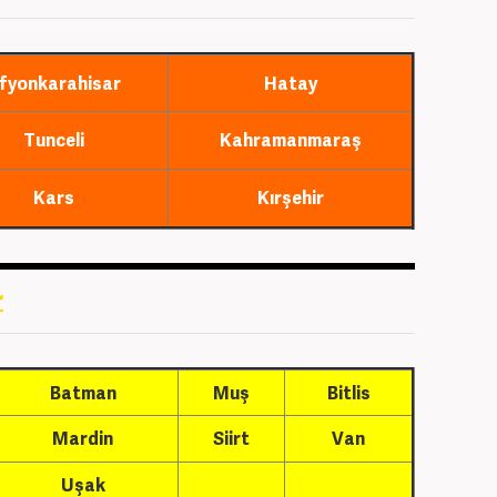
fyonkarahisar
Hatay
Tunceli
Kahramanmaraş
Kars
Kırşehir
r
Batman
Muş
Bitlis
Mardin
Siirt
Van
Uşak