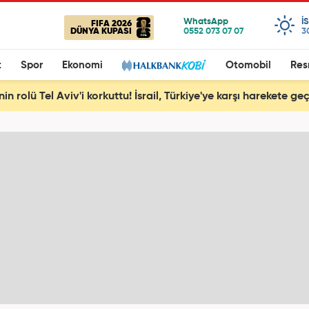
I
FIFA 2026
DÜNYA KUPASI
3
t
Spor
Ekonomi
Otomobil
Res
nin rolü Tel Aviv'i korkuttu! İsrail, Türkiye'ye karşı harekete geç