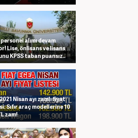
personel alımı devam
or! Lise, önlisans ve lisans
nu KPSS taban puansız..
 2021 Nisan ayı zamlı fiyat
esi: Sıfır araç modellerine 10
TL zam!