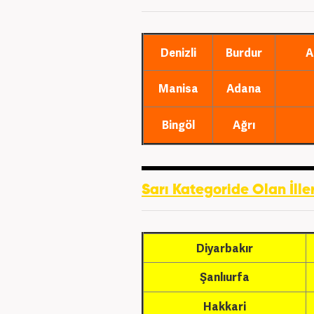
Denizli
Burdur
A
Manisa
Adana
Bingöl
Ağrı
Sarı Kategoride Olan İlle
Diyarbakır
Şanlıurfa
Hakkari