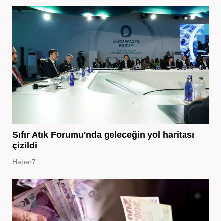
Sıfır Atık Forumu'nda geleceğin yol haritası
çizildi
Haber7