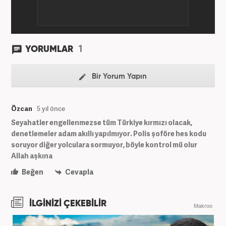
1
YORUMLAR
Bir Yorum Yapın
Özcan
5 yıl önce
Seyahatler engellenmezse tüm Türkiye kırmızı olacak,
denetlemeler adam akıllı yapılmıyor. Polis şoföre hes kodu
soruyor diğer yolculara sormuyor, böyle kontrol mü olur
Allah aşkına
Beğen
Cevapla
İLGİNİZİ ÇEKEBİLİR
Makroo