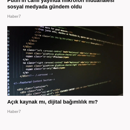
Putin'in canlı yayında mikrofon müdahalesi
sosyal medyada gündem oldu
Haber7
Açık kaynak mı, dijital bağımlılık mı?
Haber7