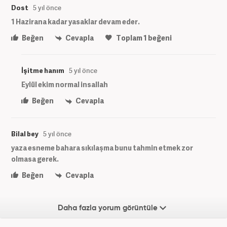
Dost
5 yıl önce
1 Hazirana kadar yasaklar devam eder.
Beğen
Cevapla
Toplam
1
beğeni
İşitme hanım
5 yıl önce
Eylül ekim normal insallah
Beğen
Cevapla
Bilal bey
5 yıl önce
yaza esneme bahara sıkılaşma bunu tahmin etmek zor
olmasa gerek.
Beğen
Cevapla
Daha fazla yorum görüntüle