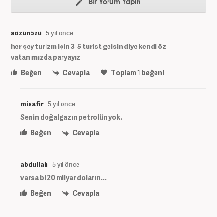
Bir Yorum Yapın
sözünözü
5 yıl önce
her şey turizm için 3-5 turist gelsin diye kendi öz
vatanımızda paryayız
Beğen
Cevapla
Toplam
1
beğeni
misafir
5 yıl önce
Senin doğalgazın petrolün yok.
Beğen
Cevapla
abdullah
5 yıl önce
varsa bi 20 milyar doların...
Beğen
Cevapla