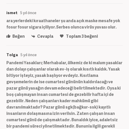
ismet
5 yıl önce
ara yerlerdeki kıraathaneler şu anda açık maske mesafe yok
fosur fosur sigara içiliyor.Serbes olunca virüs yuvası olur.
Beğen
Cevapla
Toplam
3
beğeni
Tolga
5 yıl önce
Pandemi Yasakları; Merhabalar, ülkemiz de ki malum yasaklar
dan dolayı çalışanlar olarak ev-iş olarak kısıtlı kaldık. Yasak
bitiyor işteyiz, yasak başlıyor evdeyiz. Kısıtlama
gevşemelerin de ise cumartesi gününün kaldırılacağı ve
pazar günü yasağın devam edeceği belirtilmektedir. Oysa ki
boş çalışmayan insan cumartesi de gezebilir hafta içi de
gezebilir. Neden çalışanları kader mahkümü gibi
davranılmaktadır? Pazar günü sgk(bağkur-ssk) kayıtlı
insanların dolaşmasına izin verilsin. Zaten çalışan insan
cumartesi günü de çalışmaktadır. Bunaldık iyice, adaletsiz
bir pandemi süreci yönetilmektedir. Bununla ilgili gerekli