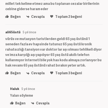
millet tek kelime etmez ama bu toplanan cezalar birilerinin
cebine giderse haram eder
Beğen
Cevapla
Toplam
2
beğeni
ali65üstü
5 yıl önce
vürüs ve mutasyon turistlerden geldi 65 yaş üstünü 1
seneden fazla ev hapsinde tutunuz 65 yaş üstü kronik
rahatsızlığı tansiyon var doktor lar aşı olması tehlikeli diyor
ve imza karşılğı aşı yapılıyor 65 yaş üstü akıllı telefon
kullanmıyor interneti bile yok has kodu almaya zorlanıyor bu
hak revamı 65 yaş üstünü rahat bırakın yeter artık.
Beğen
Cevapla
Toplam
3
beğeni
Haluk
5 yıl önce
Yalan söyleme
Beğen
Cevapla