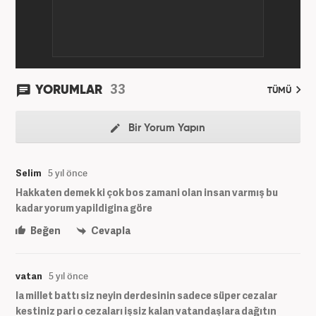
33
YORUMLAR
TÜMÜ
Bir Yorum Yapın
Selim
5 yıl önce
Hakkaten demek ki çok bos zamani olan insan varmış bu
kadar yorum yapildigina göre
Beğen
Cevapla
vatan
5 yıl önce
la millet battı siz neyin derdesinin sadece süper cezalar
kestiniz pari o cezaları işsiz kalan vatandaşlara dağıtın