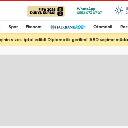
I
FIFA 2026
DÜNYA KUPASI
2
t
Spor
Ekonomi
Otomobil
Res
çinin vizesi iptal edildi Diplomatik gerilim! 'ABD seçime müda