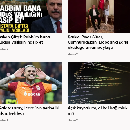
Bakan Çiftçi: Rabb'im bana
Şarkıcı Pınar Sürer,
Kudüs Valiliğini nasip et
Cumhurbaşkanı Erdoğan'a şarkı
okuduğu anları paylaştı
aber7
Haber7
Galatasaray, Icardi'nin yerine iki
Açık kaynak mı, dijital bağımlılık
ıldız belirledi
mı?
aber7
Haber7