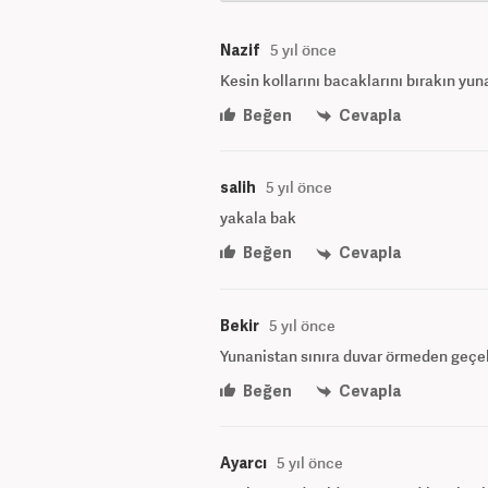
Nazif
5 yıl önce
Kesin kollarını bacaklarını bırakın yun
Beğen
Cevapla
salih
5 yıl önce
yakala bak
Beğen
Cevapla
Bekir
5 yıl önce
Yunanistan sınıra duvar örmeden geçel
Beğen
Cevapla
Ayarcı
5 yıl önce