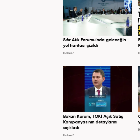
Sıfır Atık Forumu'nda geleceğin
yol haritası çizildi
Haber7
H
Bakan Kurum, TOKİ Açık Satış
Kampanyasının detaylarını
y
açıkladı
H
Haber7