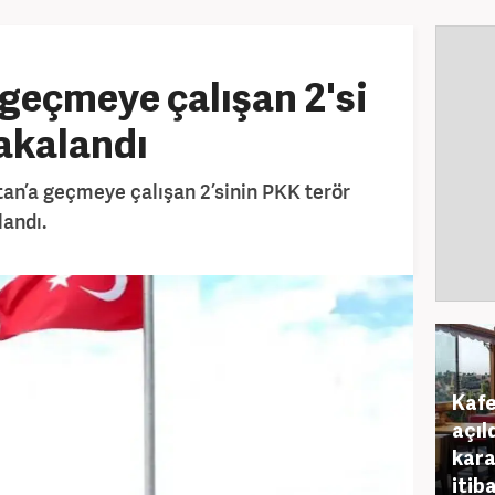
geçmeye çalışan 2'si
yakalandı
an’a geçmeye çalışan 2’sinin PKK terör
landı.
Kafe
açıl
kara
itib