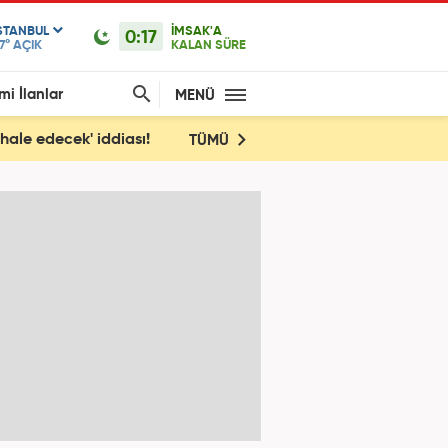
STANBUL
İMSAK'A
0:17
7°
AÇIK
KALAN SÜRE
mi İlanlar
MENÜ
hale edecek' iddiası!
TÜMÜ