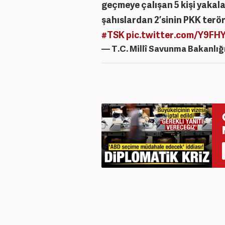
geçmeye çalışan 5 kişi yakal
şahıslardan 2’sinin PKK terö
#TSK
pic.twitter.com/Y9FH
— T.C. Millî Savunma Bakanlı