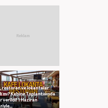
, restoran ve lokantalar
dı mı? Kabine Toplantısında
r verildi! 1 Haziran
ariyle…