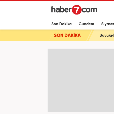
Son Dakika
Gündem
Siyase
SON DAKİKA
Büyükel