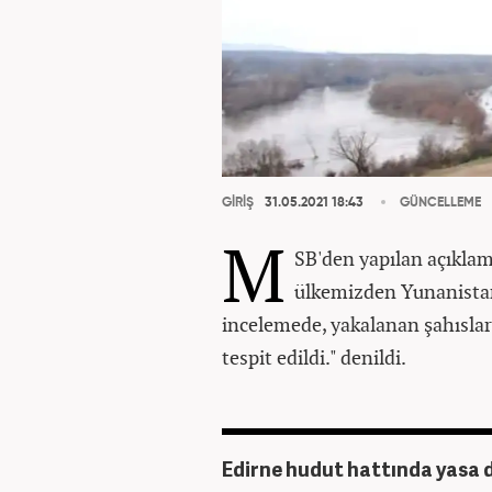
GİRİŞ
31.05.2021 18:43
GÜNCELLEME
M
SB'den yapılan açıklam
ülkemizden Yunanistan’
incelemede, yakalanan şahısla
tespit edildi." denildi.
Edirne hudut hattında yasa d