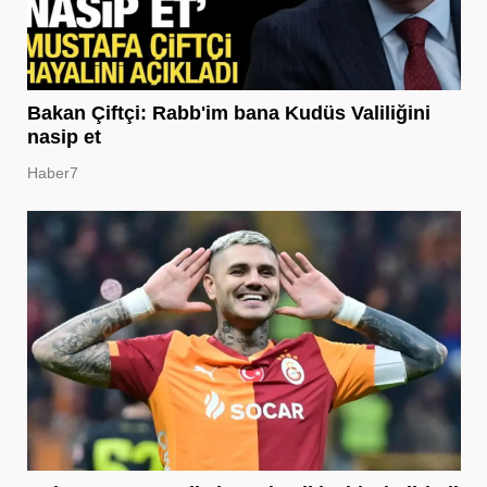
Bakan Çiftçi: Rabb'im bana Kudüs Valiliğini
nasip et
Haber7