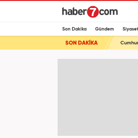
Son Dakika
Gündem
Siyase
SON DAKİKA
Cumhurb