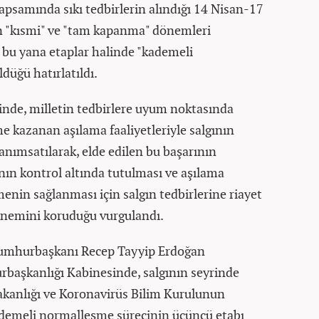
apsamında sıkı tedbirlerin alındığı 14 Nisan-17
 "kısmi" ve "tam kapanma" dönemleri
 bu yana etaplar halinde "kademeli
düğü hatırlatıldı.
de, milletin tedbirlere uyum noktasında
me kazanan aşılama faaliyetleriyle salgının
anımsatılarak, elde edilen bu başarının
nın kontrol altında tutulması ve aşılama
menin sağlanması için salgın tedbirlerine riayet
nemini koruduğu vurgulandı.
Cumhurbaşkanı Recep Tayyip Erdoğan
başkanlığı Kabinesinde, salgının seyrinde
Bakanlığı ve Koronavirüs Bilim Kurulunun
 kademeli normalleşme sürecinin üçüncü etabı