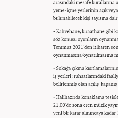
arasındaki mesafe kurallarına
yeme-içme yerlerinin açık veya
bulunabilecek kişi sayısına dai
- Kahvehane, kıraathane gibi ka
söz konusu oyunların oynanmas
Temmuz 2021'den itibaren sona
oynanmasına/oynatılmasına mü
- Sokağa çıkma kısıtlamaların
iş yerleri; ruhsatlarındaki faal
belirlenmiş olan açılış-kapanış 
- Halihazırda konaklama tesisle
21.00'de sona eren müzik yayınl
yeni bir karar alınıncaya kada