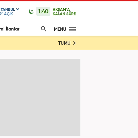
STANBUL
AKŞAM'A
1:40
9°
AÇIK
KALAN SÜRE
mi İlanlar
MENÜ
TÜMÜ