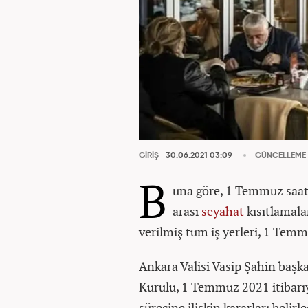
GİRİŞ
30.06.2021 03:09
GÜNCELLEME
B
una göre, 1 Temmuz saat 
arası
seyahat
kısıtlamala
verilmiş tüm iş yerleri, 1 Temm
Ankara Valisi Vasip Şahin başk
Kurulu, 1 Temmuz 2021 itibar
sürecine ilişkin kararları belirle