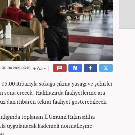
30.06.2021 03:10
05.00 itibarıyla sokağa çıkma yasağı ve şehirler
rı sona erecek. Halihazırda faaliyetlerine ara
uz'dan itibaren tekrar faaliyet gösterebilecek.
anlığında toplanan İl Umumi Hıfzıssıhha
ıyla uygulanacak kademeli normalleşme
di.