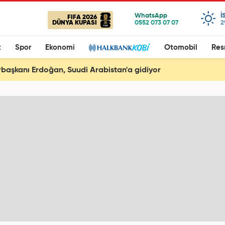
I
FIFA 2026
DÜNYA KUPASI
2
t
Spor
Ekonomi
Otomobil
Res
aşkanı Erdoğan, Suudi Arabistan'a gidiyor