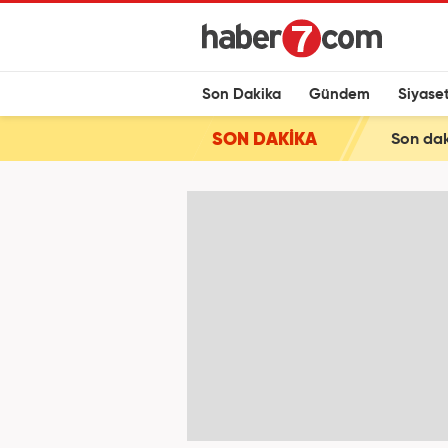
Son Dakika
Gündem
Siyase
SON DAKİKA
Son daki