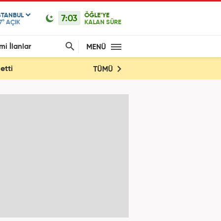
STANBUL
ÖĞLE'YE
7:03
7°
AÇIK
KALAN SÜRE
mi İlanlar
MENÜ
etti
TÜMÜ