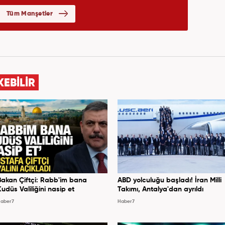
KEBİLİR
Bakan Çiftçi: Rabb'im bana
ABD yolculuğu başladı! İran Milli
Kudüs Valiliğini nasip et
Takımı, Antalya'dan ayrıldı
aber7
Haber7