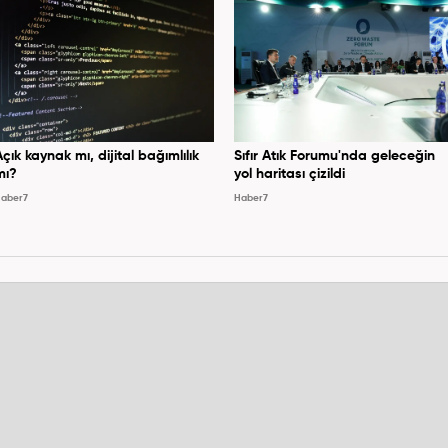
Açık kaynak mı, dijital bağımlılık
Sıfır Atık Forumu'nda geleceğin
mı?
yol haritası çizildi
aber7
Haber7