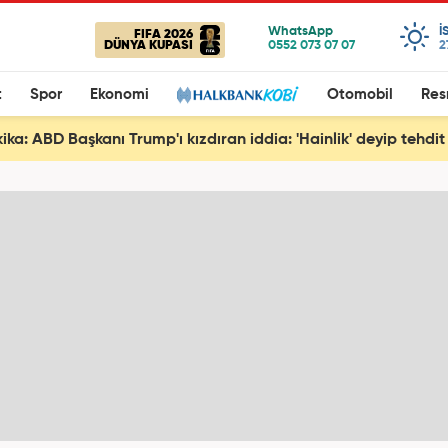
I
FIFA 2026
DÜNYA KUPASI
2
t
Spor
Ekonomi
Otomobil
Res
ka: ABD Başkanı Trump'ı kızdıran iddia: 'Hainlik' deyip tehdit 