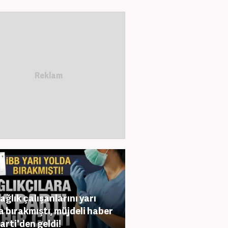
sağlık çalışanlarını yarı
a bırakmıştı, müjdeli haber
arti'den geldi!