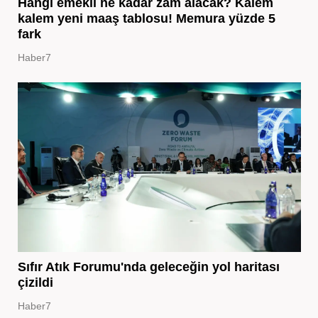
Hangi emekli ne kadar zam alacak? Kalem
kalem yeni maaş tablosu! Memura yüzde 5
fark
Haber7
Sıfır Atık Forumu'nda geleceğin yol haritası
çizildi
Haber7