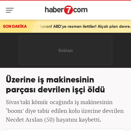
SON DAKİKA
İsrail'den ortalığı karıştıracak Gazze kararı! ABD'ye resmen ilettiler! Alçak plan devrede
Üzerine iş makinesinin
parçası devrilen işçi öldü
Sivas'taki kömür ocağında iş makinesinin
‘boom’ diye tabir edilen kolu üzerine devrilen
Necdet Arslan (50) hayatını kaybetti.