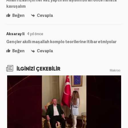
kavuşalım
Beğen
Cevapla
Aksaray li
4 yıl önce
Gençler akıllı maşallah komplo teorilerine itibar etmiyolar
Beğen
Cevapla
İLGİNİZİ ÇEKEBİLİR
Makroo