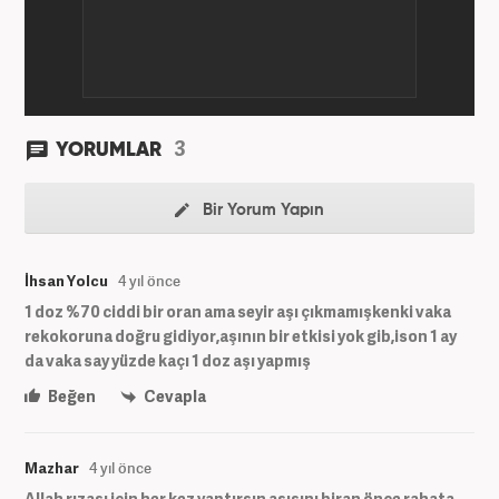
3
YORUMLAR
Bir Yorum Yapın
İhsan Yolcu
4 yıl önce
1 doz %70 ciddi bir oran ama seyir aşı çıkmamışkenki vaka
rekokoruna doğru gidiyor,aşının bir etkisi yok gib,ison 1 ay
da vaka say yüzde kaçı 1 doz aşı yapmış
Beğen
Cevapla
Mazhar
4 yıl önce
Allah rızası için her kez yaptırsın aşısını biran önce rahata