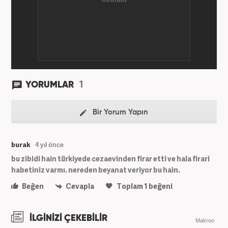
1
YORUMLAR
Bir Yorum Yapın
burak
4 yıl önce
bu zibidi hain türkiyede cezaevinden firar etti ve hala firari
habetiniz varmı. nereden beyanat veriyor bu hain.
Beğen
Cevapla
Toplam
1
beğeni
İLGİNİZİ ÇEKEBİLİR
Makroo