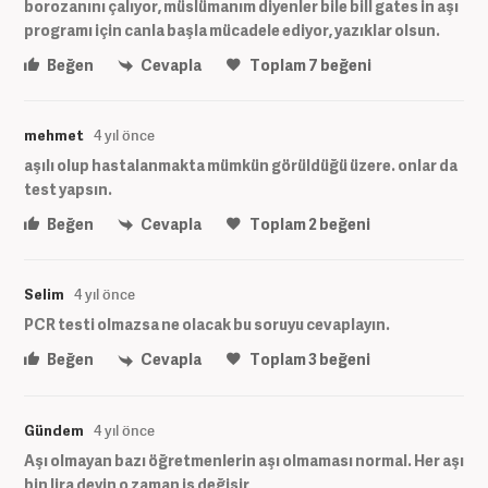
borozanını çalıyor, müslümanım diyenler bile bill gates in aşı
programı için canla başla mücadele ediyor, yazıklar olsun.
Beğen
Cevapla
Toplam
7
beğeni
mehmet
4 yıl önce
aşılı olup hastalanmakta mümkün görüldüğü üzere. onlar da
test yapsın.
Beğen
Cevapla
Toplam
2
beğeni
Selim
4 yıl önce
PCR testi olmazsa ne olacak bu soruyu cevaplayın.
Beğen
Cevapla
Toplam
3
beğeni
Gündem
4 yıl önce
Aşı olmayan bazı öğretmenlerin aşı olmaması normal. Her aşı
bin lira deyin o zaman iş değişir