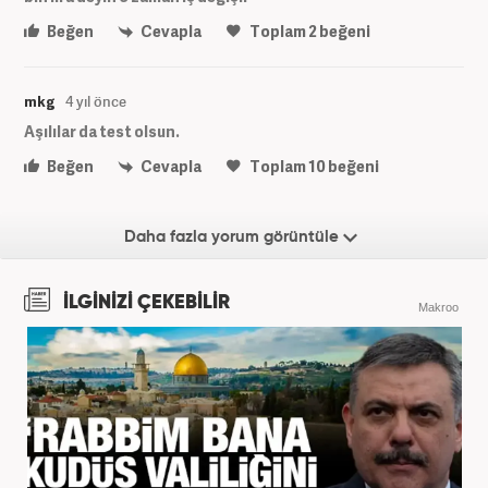
Beğen
Cevapla
Toplam
2
beğeni
mkg
4 yıl önce
Aşılılar da test olsun.
Beğen
Cevapla
Toplam
10
beğeni
Daha fazla yorum görüntüle
İLGİNİZİ ÇEKEBİLİR
Makroo