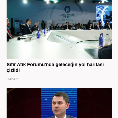
Sıfır Atık Forumu'nda geleceğin yol haritası
çizildi
Haber7