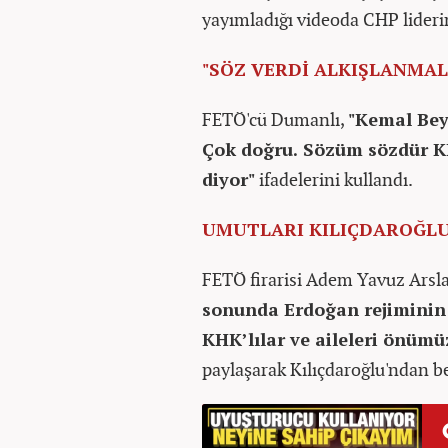
yayımladığı videoda CHP liderin
"SÖZ VERDİ ALKIŞLANMAL
FETÖ'cü Dumanlı,
"Kemal Bey
Çok doğru. Sözüm sözdür KH
diyor"
ifadelerini kullandı.
UMUTLARI KILIÇDAROĞL
FETÖ firarisi Adem Yavuz Ars
sonunda Erdoğan rejiminin d
KHK’lılar ve aileleri önümü
paylaşarak Kılıçdaroğlu'ndan be