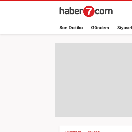
Son Dakika
Gündem
Siyase