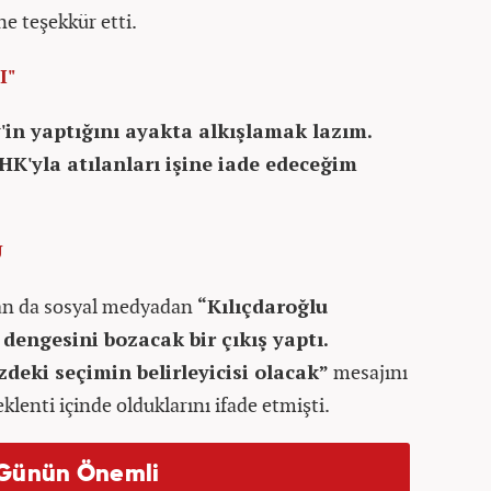
e teşekkür etti.
I"
'in yaptığını ayakta alkışlamak lazım.
K'yla atılanları işine iade edeceğim
U
lan da sosyal medyadan
“Kılıçdaroğlu
engesini bozacak bir çıkış yaptı.
zdeki seçimin belirleyicisi olacak”
mesajını
klenti içinde olduklarını ifade etmişti.