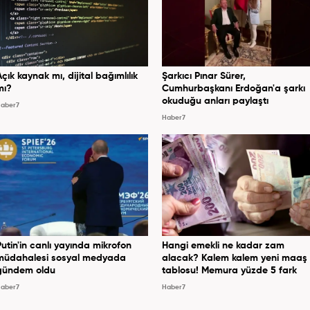
Açık kaynak mı, dijital bağımlılık
Şarkıcı Pınar Sürer,
mı?
Cumhurbaşkanı Erdoğan'a şarkı
okuduğu anları paylaştı
aber7
Haber7
Putin'in canlı yayında mikrofon
Hangi emekli ne kadar zam
müdahalesi sosyal medyada
alacak? Kalem kalem yeni maaş
gündem oldu
tablosu! Memura yüzde 5 fark
aber7
Haber7