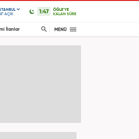
ISTANBUL
ÖĞLE'YE
1:47
8°
AÇIK
KALAN SÜRE
mi İlanlar
MENÜ