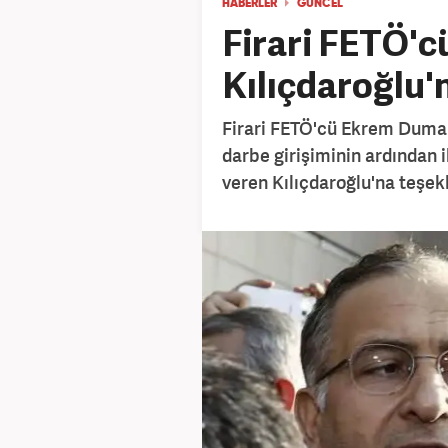
HABERLER
GÜNCEL
Firari FETÖ'
Kılıçdaroğlu
Firari FETÖ'cü Ekrem Duman
darbe girişiminin ardından 
veren Kılıçdaroğlu'na teşekk