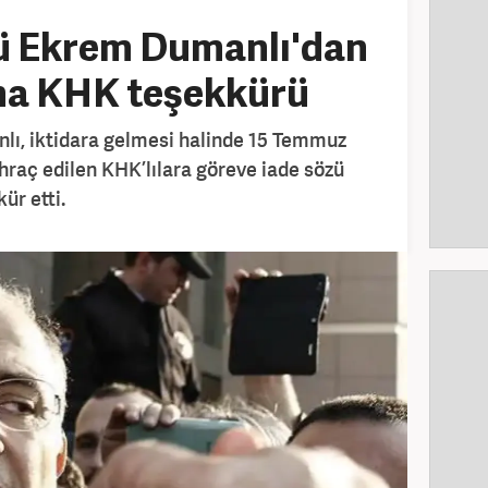
cü Ekrem Dumanlı'dan
'na KHK teşekkürü
lı, iktidara gelmesi halinde 15 Temmuz
ihraç edilen KHK’lılara göreve iade sözü
ür etti.