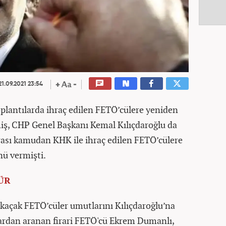
1.09.2021 23:54
toplantılarda ihraç edilen FETÖ’cülere yeniden
miş, CHP Genel Başkanı Kemal Kılıçdaroğlu da
ası kamudan KHK ile ihraç edilen FETÖ’cülere
nü vermişti.
ÜR
kaçak FETÖ’cüler umutlarını Kılıçdaroğlu’na
lardan aranan firari FETÖ'cü Ekrem Dumanlı,