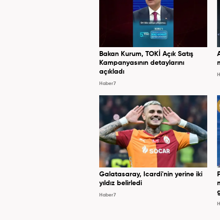
Bakan Kurum, TOKİ Açık Satış
Kampanyasının detaylarını
açıkladı
H
Haber7
Galatasaray, Icardi'nin yerine iki
yıldız belirledi
Haber7
H