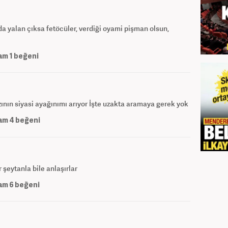
da yalan çıksa fetöcüler, verdiği oyami pişman olsun,
am
1
beğeni
ızının siyasi ayağınımı arıyor İşte uzakta aramaya gerek yok
am
4
beğeni
 şeytanla bile anlaşırlar
am
6
beğeni