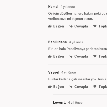
Kemal
4 yıl önce
Oy için düşülen hallere bakın, peki bu 
verilen söze mi pişman olsun.
Beğen
Cevapla
Topl
Behlüldane
4 yıl önce
Birileri hala Pensilvanya şarlatan hırs
Beğen
Cevapla
Topl
Veysel
4 yıl önce
Bunlar kadar alçak insanlar yok .bunlar
Beğen
Cevapla
Topl
Levent.
4 yıl önce