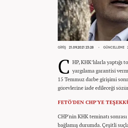
GİRİŞ
21.09.2021 23:28
GÜNCELLEME
2
C
HP, KHK’lılarla yaptığı 
yargılama garantisi ver
15 Temmuz darbe girişimi sonr
görevlerine iade edileceği sözü
FETÖ'DEN CHP'YE TEŞEKK
CHP'nin KHK teminatı sonrası 
bağlamış durumda. Çeşitli suç