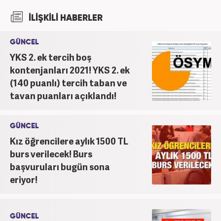
İLİŞKİLİ HABERLER
GÜNCEL
YKS 2. ek tercih boş
kontenjanları 2021! YKS 2. ek
(140 puanlı) tercih taban ve
tavan puanları açıklandı!
GÜNCEL
Kız öğrencilere aylık 1500 TL
burs verilecek! Burs
başvuruları bugün sona
eriyor!
GÜNCEL