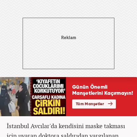
İstanbul Avcılar'da kendisini maske takması
için uyaran doktora saldırıdan yargılanan