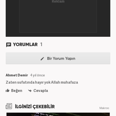
1
YORUMLAR
Bir Yorum Yapın
Ahmet Demir
4 yıl önce
Zaten sufatında hayır yok Allah muhafaza
Beğen
Cevapla
İLGİNİZİ ÇEKEBİLİR
Makroo