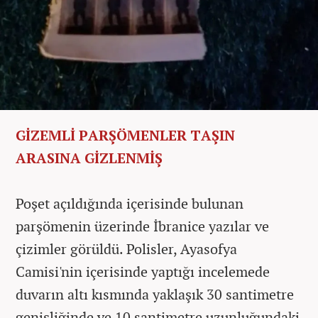
GİZEMLİ PARŞÖMENLER TAŞIN
ARASINA GİZLENMİŞ
Poşet açıldığında içerisinde bulunan
parşömenin üzerinde İbranice yazılar ve
çizimler görüldü. Polisler, Ayasofya
Camisi'nin içerisinde yaptığı incelemede
duvarın altı kısmında yaklaşık 30 santimetre
genişliğinde ve 10 santimetre uzunluğundaki