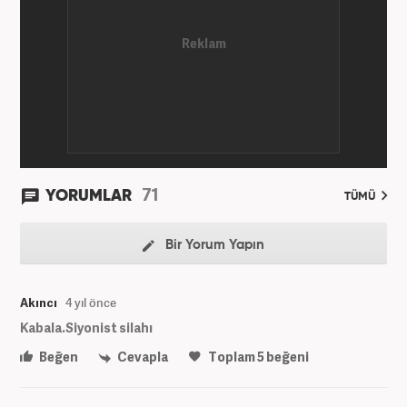
71
YORUMLAR
TÜMÜ
Bir Yorum Yapın
Akıncı
4 yıl önce
Kabala.Siyonist silahı
Beğen
Cevapla
Toplam
5
beğeni