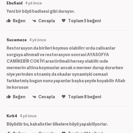
EbuSaid
4 yıl önce
Yeni bir büyü hadisesi gibi duruyor.
Beğen
Cevapla
Toplam
5
beğeni
Sucemeze
4 yıl önce
Restorasyon da birileri koymus olabilirr orda calisanlar
sorguya alinmali ve restorasyon sonrasi AYASOFYA
CAMİKEBİR COK İYI arastirilmali hersey olabilir ısde
mermerin altina koymuslar ancak o mermer durup dururken
niye yerinden otnamiş da okadar oynamişki cemaat
farkketmiş bugun nunu yapanlar başka şeyde koyabilir Allah
im korusun
Beğen
Cevapla
Toplam
8
beğeni
Kırk4
4 yıl önce
Büyüdür bu, kabalistler ülkelere büyü yapabiliyorlar.