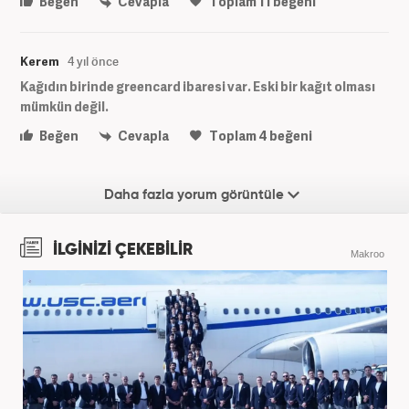
Beğen
Cevapla
Toplam
11
beğeni
Kerem
4 yıl önce
Kağıdın birinde greencard ibaresi var. Eski bir kağıt olması
mümkün değil.
Beğen
Cevapla
Toplam
4
beğeni
Daha fazla yorum görüntüle
İLGİNİZİ ÇEKEBİLİR
Makroo