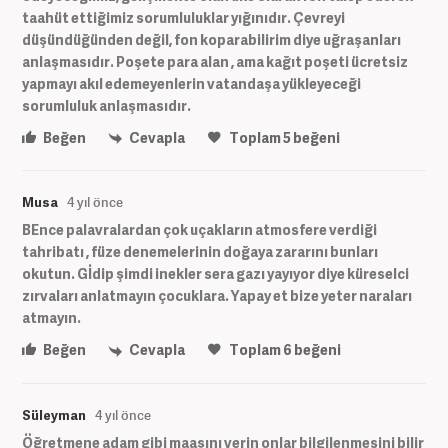
taahüt ettiğimiz sorumluluklar yığınıdır. Çevreyi
düşündüğünden değil, fon koparabilirim diye uğraşanları
anlaşmasıdır. Poşete para alan , ama kağıt poşeti ücretsiz
yapmayı akıl edemeyenlerin vatandaşa yükleyeceği
sorumluluk anlaşmasıdır.
Beğen
Cevapla
Toplam
5
beğeni
Musa
4 yıl önce
BEnce palavralardan çok uçakların atmosfere verdiği
tahribatı , füze denemelerinin doğaya zararını bunları
okutun. Gİdip şimdi inekler sera gazı yayıyor diye küreselci
zırvaları anlatmayın çocuklara. Yapay et bize yeter naraları
atmayın.
Beğen
Cevapla
Toplam
6
beğeni
Süleyman
4 yıl önce
Öğretmene adam gibi maaşını verin onlar bilgilenmesini bilir