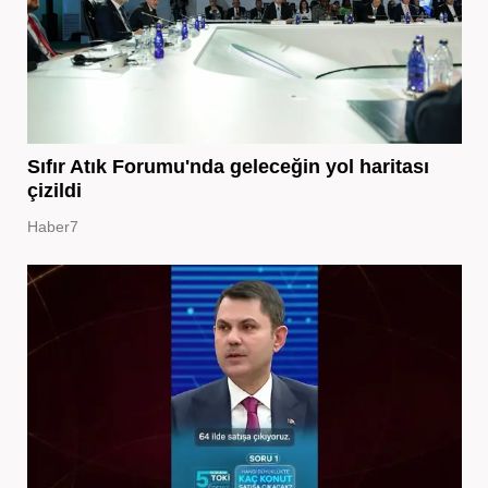
Sıfır Atık Forumu'nda geleceğin yol haritası
çizildi
Haber7