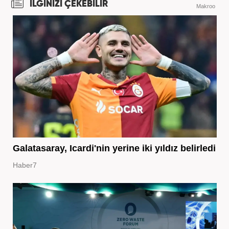
İLGİNİZİ ÇEKEBİLİR
Makroo
Galatasaray, Icardi'nin yerine iki yıldız belirledi
Haber7