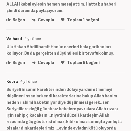
ALLAH kabul eylesin hemen mesaj attım. Hatta bu haberi
şimdi durumda paylaşıyorum.
Beğen
Cevapla
Toplam
1
beğeni
Velhasıl
4 yıl önce
Ulu Hakan Abdülhamit Han'ın eserleri hala garibanları
kolluyor. Bu da gerçekten düşünülesi bir tevafuk olmuş.
Beğen
Cevapla
Toplam
6
beğeni
Kubra
4 yıl önce
Suriyeli insanın karekterinden dolayı yardım etmemeyi
düşünen insanlar kendi karekterlerine bakıp Allah benim
neden riskimi hak etmiyor diye düşünmesi gerek..sen
Suriyelilere değil günahsız bebelere yavrulara Allah rızası
için sahip çıkacaksın...niyetini düzelt kardeşim Allah
rızasında güç gösterisi olmaz, kibir olmaz sonuçta yanlışta
olsalar dinkardeşlerimiz....evinde evladın kötü oluyorda