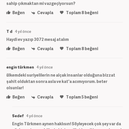
sahip çıkmaktan mi vazgeçiyorsun?
Beğen
Cevapla
Toplam
8
beğeni
T d
4 yıl önce
Haydi ev yazıp 3072 mesaj atalım
Beğen
Cevapla
Toplam
8
beğeni
engin türkmen
4 yıl önce
ülkemdeki suriyelilerin ne alçak insanlar olduğuna bizzat
şahit olduktan sonra asla ve kat'a acımıyorum. beter
olsunlar!
Beğen
Cevapla
Toplam
5
beğeni
Sedef
4 yıl önce
Engin Türkmen aynen haklısın! Söyleyecek çok şey var da