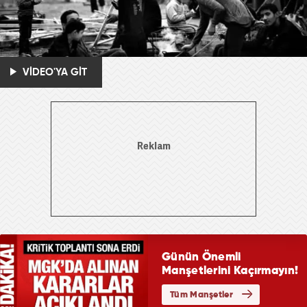
VİDEO'YA GİT