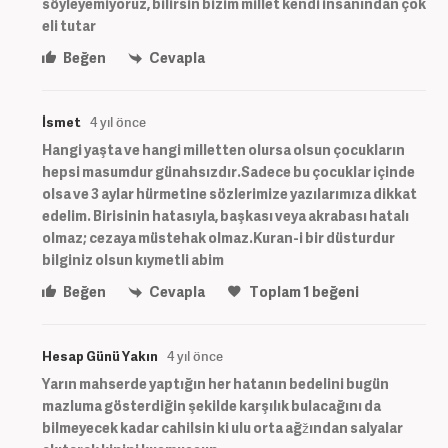
söyleyemiyoruz, bilirsin bizim millet kendi insanından çok
eli tutar
Beğen
Cevapla
İsmet
4 yıl önce
Hangi yaşta ve hangi milletten olursa olsun çocukların
hepsi masumdur günahsızdır.Sadece bu çocuklar içinde
olsa ve 3 aylar hürmetine sözlerimize yazılarımıza dikkat
edelim. Birisinin hatasıyla, başkası veya akrabası hatalı
olmaz; cezaya müstehak olmaz.Kuran-i bir düsturdur
bilginiz olsun kıymetli abim
Beğen
Cevapla
Toplam
1
beğeni
Hesap Günü Yakın
4 yıl önce
Yarın mahserde yaptığın her hatanın bedelini bugün
mazluma gösterdiğin şekilde karşılık bulacağını da
bilmeyecek kadar cahilsin ki ulu orta ağžından salyalar