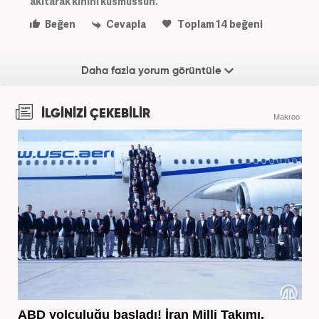
akıtarak kinini kusmussun.
Beğen
Cevapla
Toplam
14
beğeni
Daha fazla yorum görüntüle
İLGİNİZİ ÇEKEBİLİR
Makroo
ABD yolculuğu başladı! İran Milli Takımı,