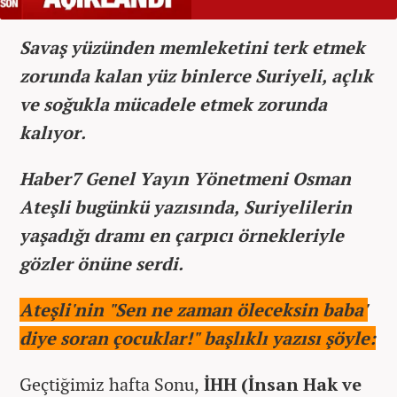
Savaş yüzünden memleketini terk etmek
zorunda kalan yüz binlerce Suriyeli, açlık
ve soğukla mücadele etmek zorunda
kalıyor.
Haber7 Genel Yayın Yönetmeni Osman
Ateşli bugünkü yazısında, Suriyelilerin
yaşadığı dramı en çarpıcı örnekleriyle
gözler önüne serdi.
Ateşli'nin "Sen ne zaman öleceksin baba'
diye soran çocuklar!" başlıklı yazısı şöyle:
Geçtiğimiz hafta Sonu,
İHH (İnsan Hak ve