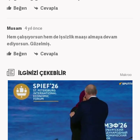
Beğen
Cevapla
Musam
4 yıl önce
Hem çalışıyorsun hem de işsizlik maaşı almaya devam
ediyorsun. Güzelmiş.
Beğen
Cevapla
İLGİNİZİ ÇEKEBİLİR
Makroo