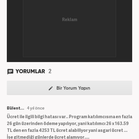
2
YORUMLAR
Bir Yorum Yapın
Bülent...
4 yıl önce
Ücret ile ilgili bilgi hatası var.. Program katılımcısına en fazla
26 gün üzerinden ödeme yapılıyor, yani katılımcı 26 x 163.59
TL den en fazla 4253 TL ücret alabiliyor yani asgari ücret ...
İşe gitmediği günlerde ücret alamıyor....