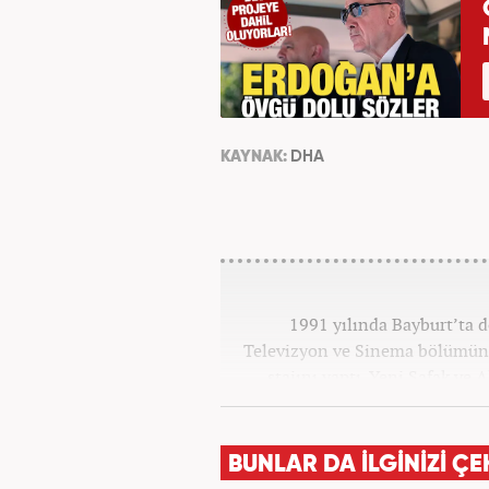
KAYNAK:
DHA
1991 yılında Bayburt’ta d
Televizyon ve Sinema bölümün
stajını yaptı. Yeni Şafak ve
Haber7.c
BUNLAR DA İLGİNİZİ ÇE