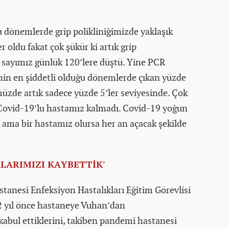
 dönemlerde grip polikliniğimizde yaklaşık
oldu fakat çok şükür ki artık grip
a sayımız günlük 120’lere düştü. Yine PCR
in en şiddetli olduğu dönemlerde çıkan yüzde
müzde artık sadece yüzde 5’ler seviyesinde. Çok
Covid-19’lu hastamız kalmadı. Covid-19 yoğun
dı ama bir hastamız olursa her an açacak şekilde
ALARIMIZI KAYBETTİK'
tanesi Enfeksiyon Hastalıkları Eğitim Görevlisi
2 yıl önce hastaneye Vuhan’dan
n kabul ettiklerini, takiben pandemi hastanesi