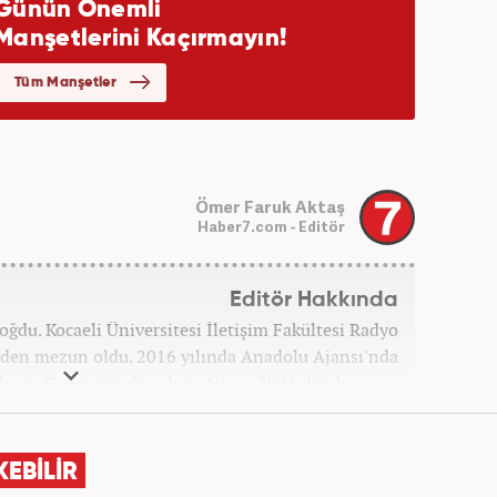
Ömer Faruk Aktaş
Haber7.com - Editör
Editör Hakkında
oğdu. Kocaeli Üniversitesi İletişim Fakültesi Radyo
den mezun oldu. 2016 yılında Anadolu Ajansı'nda
 Akşam Gazetesi'nde çalıştı. Nisan 2021'den bu yana
om'da ‘Gündem Editörü’ olarak görev yapmaktadır.
KEBİLİR