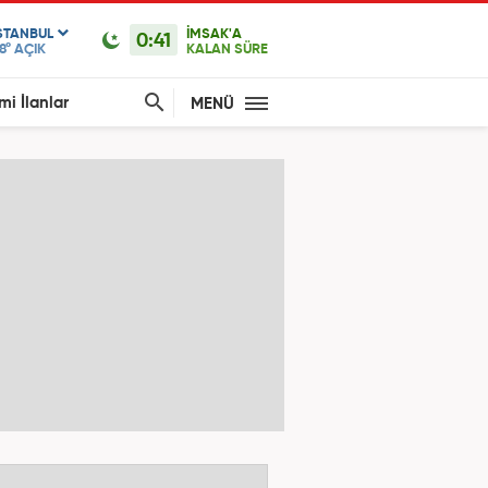
STANBUL
İMSAK'A
0:41
8°
AÇIK
KALAN SÜRE
mi İlanlar
MENÜ