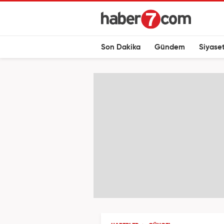
Son Dakika
Gündem
Siyase