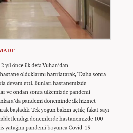
MADI’
 2 yıl önce ilk defa Vuhan’dan
 hastane olduklarını hatırlatarak, "Daha sonra
arla devam etti. Bunları hastanemizde
dılar ve ondan sonra ülkemizde pandemi
. Ankara’da pandemi döneminde ilk hizmet
arak başladık. Tek yoğun bakım açtık; fakat sayı
k şiddetlendiği dönemlerde hastanemizde 100
vis yatağını pandemi boyunca Covid-19