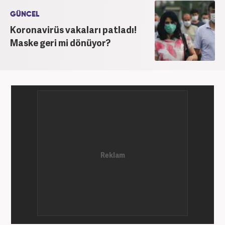
Magazin alanlarında editör-muhabirlik yaptı. 2016
yılında Yeni Akit Gazetesi'nde bir yıl muhabirlik
GÜNCEL
yaptıktan sonra, 2020 Eylül itibariyle Haber7'de
Koronavirüs vakaları patladı!
'Gündem Editörü' olarak görevine devam
Maske geri mi dönüyor?
etmektedir.