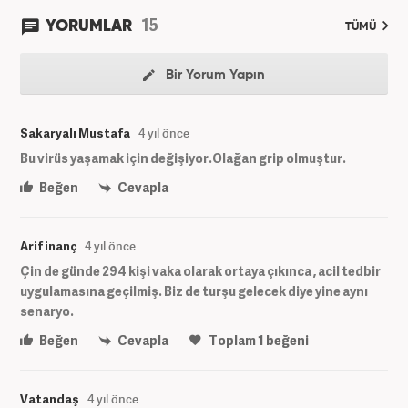
15
YORUMLAR
TÜMÜ
Bir Yorum Yapın
Sakaryalı Mustafa
4 yıl önce
Bu virüs yaşamak için değişiyor.Olağan grip olmuştur.
Beğen
Cevapla
Arif inanç
4 yıl önce
Çin de günde 294 kişi vaka olarak ortaya çıkınca , acil tedbir
uygulamasına geçilmiş. Biz de turşu gelecek diye yine aynı
senaryo.
Beğen
Cevapla
Toplam
1
beğeni
Vatandaş
4 yıl önce