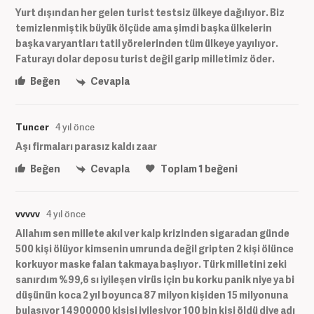
Yurt dışından her gelen turist testsiz ülkeye dağılıyor. Biz
temizlenmiştik büyük ölçüde ama şimdi başka ülkelerin
başka varyantları tatil yörelerinden tüm ülkeye yayılıyor.
Faturayı dolar deposu turist değil garip milletimiz öder.
Beğen
Cevapla
Tuncer
4 yıl önce
Aşı firmaları parasız kaldı zaar
Beğen
Cevapla
Toplam
1
beğeni
vvvvv
4 yıl önce
Allahım sen millete akıl ver kalp krizinden sigaradan günde
500 kişi ölüyor kimsenin umrunda değil gripten 2 kişi ölünce
korkuyor maske falan takmaya başlıyor. Türk milletini zeki
sanırdım %99,6 sı iyileşen virüs için bu korku panik niye ya bi
düşünün koca 2 yıl boyunca 87 milyon kişiden 15 milyonuna
bulaşıyor 14900000 kişisi iyileşiyor 100 bin kişi öldü diye adı