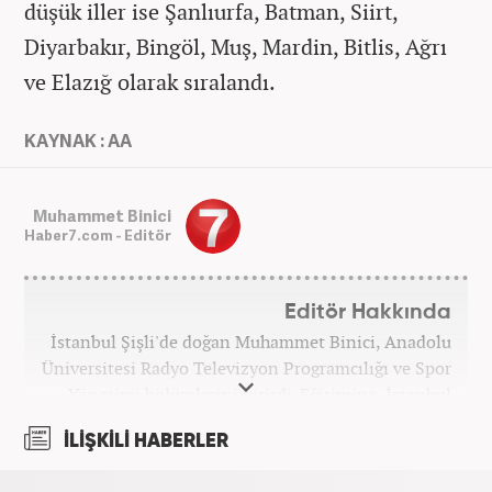
düşük iller ise Şanlıurfa, Batman, Siirt,
Diyarbakır, Bingöl, Muş, Mardin, Bitlis, Ağrı
ve Elazığ olarak sıralandı.
KAYNAK : AA
Muhammet Binici
Haber7.com - Editör
Editör Hakkında
İstanbul Şişli'de doğan Muhammet Binici, Anadolu
Üniversitesi Radyo Televizyon Programcılığı ve Spor
Yönetimi bölümlerini bitirdi. Eğitimine, İstanbul
Üniversitesi Halkla İlişkiler bölümünde devam
İLİŞKİLİ HABERLER
etmektedir. Gazeteciliğe 2012 yılında yerel haber
siteleri ve yerel gazetelerde başladı. Gündem,