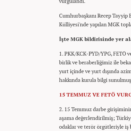
vurgulandı.
Cumhurbaşkanı Recep Tayyip E
Külliyesi'nde yapılan MGK topla
İşte MGK bildirisinde yer a
1. PKK/KCK-PYD/YPG, FETÖ ve D
birlik ve beraberliğimiz ile bek
yurt içinde ve yurt dışında azim
hakkında kurula bilgi sunulmuş
15 TEMMUZ VE FETÖ VUR
2. 15 Temmuz darbe girişiminin
aşama değerlendirilmiş; Türkiye
odaklar ve terör örgütleriyle iş