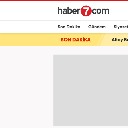
Son Dakika
Gündem
Siyase
SON DAKİKA
Altay B