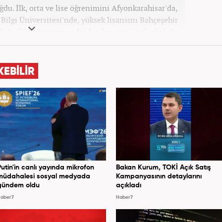
ğdu. İlk, orta ve lise öğrenimini Afyonkarahisar'da,
 Bilgi Üniversitesi'nde, yüksek lisansını Bahçeşehir
adı. Üniversitenin ardından bir süre özel sektörde
nra İstanbul Büyükşehir Belediyesi’nin (İBB) farklı
retmeni, sosyolog ve idareci olarak çalıştı. İnternet
yılında Türk Medya’da attı. 2020’de Haber7’de gece
KEBİLİR
Haber7.com’da haber şefi olarak görev yapmaktadır.
Putin'in canlı yayında mikrofon
Bakan Kurum, TOKİ Açık Satış
müdahalesi sosyal medyada
Kampanyasının detaylarını
gündem oldu
açıkladı
aber7
Haber7