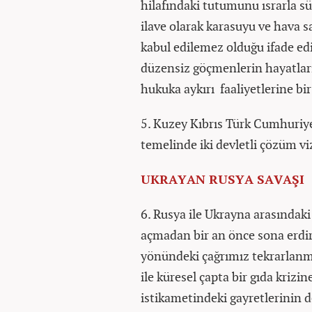
hilafındaki tutumunu ısrarla sü
ilave olarak karasuyu ve hava s
kabul edilemez olduğu ifade ed
düzensiz göçmenlerin hayatların
hukuka aykırı faaliyetlerine b
5. Kuzey Kıbrıs Türk Cumhuriyet
temelinde iki devletli çözüm v
UKRAYAN RUSYA SAVAŞI
6. Rusya ile Ukrayna arasındaki
açmadan bir an önce sona erdir
yönündeki çağrımız tekrarlanmı
ile küresel çapta bir gıda kri
istikametindeki gayretlerinin d