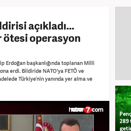
irisi açıkladı...
 ötesi operasyon
p Erdoğan başkanlığında toplanan Milli
sona erdi. Bildiride NATO'ya FETÖ ve
elede Türkiye’nin yanında yer alma ve
Penç
289 
getir