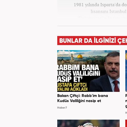
1981 yılında Isparta'da do
lisansını İstanbul
Üniversitesi'nde tamaml
araştırmacı, daha so
iştiraklerinde İngilizce öğ
haberciliğine ilk adımını 2015 
BUNLAR DA İLGİNİZİ ÇE
editörlüğüne başladı. Halen 
Bakan Çiftçi: Rabb'im bana
Kudüs Valiliğini nasip et
Haber7
H