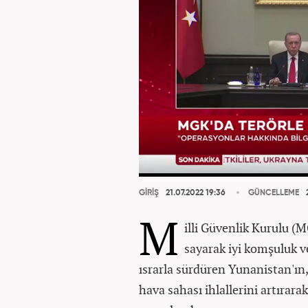
GİRİŞ
21.07.2022 19:36
GÜNCELLEME
2
M
illi Güvenlik Kurulu (M
sayarak iyi komşuluk ve
ısrarla sürdüren Yunanistan'ın, 
hava sahası ihlallerini artıra