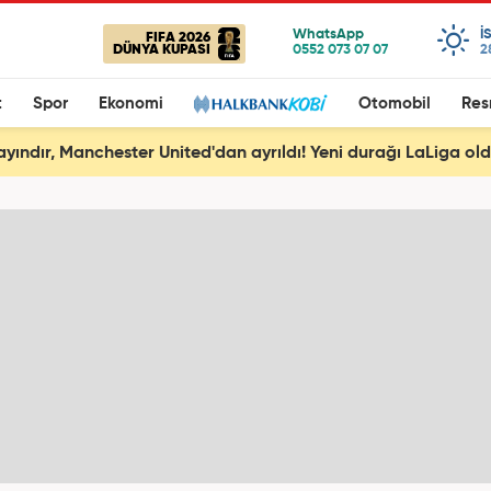
I
FIFA 2026
DÜNYA KUPASI
2
t
Spor
Ekonomi
Otomobil
Res
ayındır, Manchester United'dan ayrıldı! Yeni durağı LaLiga ol