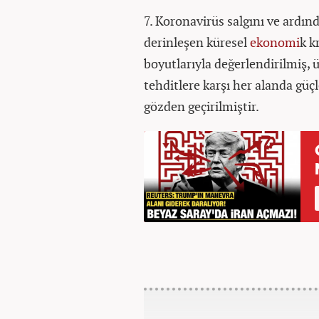
7. Koronavirüs salgını ve ardı
derinleşen küresel
ekonomi
k k
boyutlarıyla değerlendirilmiş,
tehditlere karşı her alanda güç
gözden geçirilmiştir.