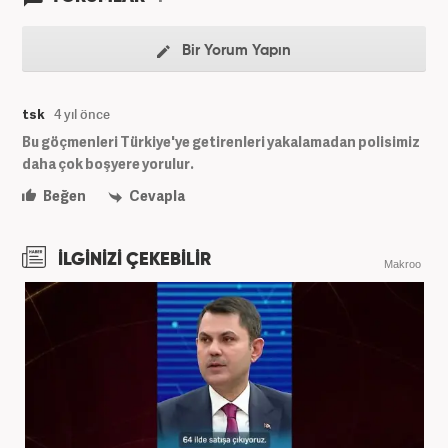
Bir Yorum Yapın
tsk
4 yıl önce
Bu göçmenleri Türkiye'ye getirenleri yakalamadan polisimiz
daha çok boşyere yorulur.
Beğen
Cevapla
İLGİNİZİ ÇEKEBİLİR
Makroo