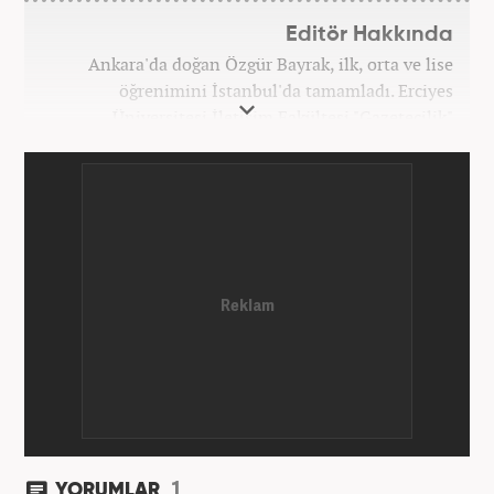
Editör Hakkında
Ankara'da doğan Özgür Bayrak, ilk, orta ve lise
öğrenimini İstanbul'da tamamladı. Erciyes
Üniversitesi İletişim Fakültesi "Gazetecilik"
bölümünden mezun oldu. Üniversite döneminde
çeşitli yerel gazetelerde muhabir ve editör olarak
görev aldı. Star.com'da internet editörü olarak
stajını tamamladıktan sonra Medya Takip
Merkezi'nde 3 yıl boyunca Gündem, Siyaset, Spor,
Ekonomi kategorilerinde haber ve SEO içerikleriyle
birlikte galeri ve video hazırladı. 2019'un Şubat
ayından bu yana ise Haber7.com'da Gündem Editörü
olarak habercilik kariyerine devam etmektedir.
1
YORUMLAR