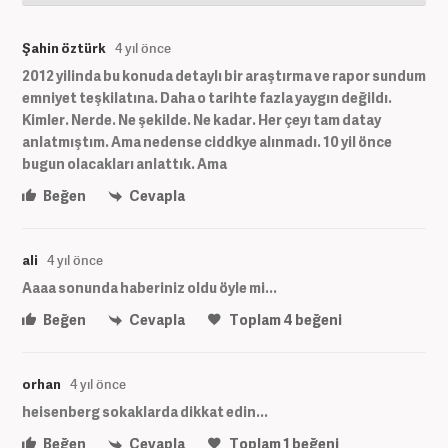
Şahin öztürk
4 yıl önce
2012 yilinda bu konuda detaylı bir araştırma ve rapor sundum
emniyet teşkilatına. Daha o tarihte fazla yaygın değildı.
Kimler. Nerde. Ne şekilde. Ne kadar. Her çeyı tam datay
anlatmıştım. Ama nedense ciddkye alınmadı. 10 yil önce
bugun olacakları anlattık. Ama
Beğen
Cevapla
ali
4 yıl önce
Aaaa sonunda haberiniz oldu öyle mi...
Beğen
Cevapla
Toplam
4
beğeni
orhan
4 yıl önce
heisenberg sokaklarda dikkat edin...
Beğen
Cevapla
Toplam
1
beğeni