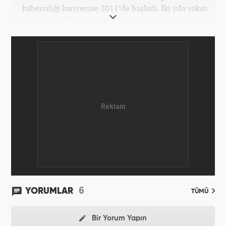
haberciliği kariyerine 2011’de başladı. İki yıla yakın
küçük ölçekli sitelerde çalıştıktan sonra, 2012'nin
Ekim ayında yenisafak.com'a başladı. 6,5 yıl çalıştığı
yenisafak.com'da Gündem, Eğitim, Hayat, Dünya,
Spor ve Video kategorilerinde çalıştı. Bir süre akşam
sorumluluğu yaptı. Son olarak Ana Sayfa Editörü
oldu. 2019'un Haziran ayında Haber7'de Gündem
Editörü olarak göreve başladı. Hem Haber7 hem de
Yeni Şafak'ta kültür sanat, eğitim ve siyaset alanları
başta olmak üzere birçok alanda özel haber,
infografik ve video hazırladı. Hala Haber7'de Haber
Şefi olarak çalışmalarına devam etmektedir.
6
YORUMLAR
TÜMÜ
Bir Yorum Yapın