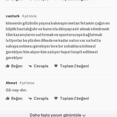
canturk
4 yıl önce
kimsenin gözünün yaşına bakmayın metan fetamin çağın en
büyük hastalığıdır ve bunu nla dünyayı esir almak sömürmek
tüm kazançlarını sattırmak ve uyusturucuya bağlatmak
istiyorlar bu yüzden ülkede ne kadar satıcı var sa hatta
sahaya ınılmesı gerekıyor bıre bır sokaklara inilmesi
gerekiyor kim alıyor kim satıyor hepsi tespit edilmesi
gerekiyor
Beğen
Cevapla
Toplam
2
beğeni
Ahmet
4 yıl önce
Gü-nay-dın.
Beğen
Cevapla
Toplam
2
beğeni
Daha fazla yorum görüntüle