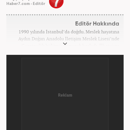
Haber7.com - Editör
Editör Hakkında
1990 yılında İstanbul’da doğdu. Meslek hayatına
Aydın Doğan Anadolu İletişim Meslek Lisesi’nde
Gazetecilik bölümü okuyarak başladı. İlk stajını
Hürriyet Gazetesi’nde yaptı. Üniversiteyi ise
İstanbul Üniversitesi Radyo Televizyon Yayımcılığı
bölümünde tamamladı. 2009 yılında Milliyet
Gazetesi’nde internet haberciliğine başladı. 15
senelik kariyerinde çok sayıda gazete, haber portalı
ve televizyon bulunmaktadır. Meslek hayatına
Haber7.com’da “Gündem Editörü” olarak devam
etmektedir. Evli ve 2 çocuk annesidir.