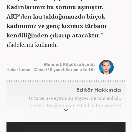
Kadınlarımız bu sorunu aşmıştır.
AKP'den kurtulduğumuzda birçok
kadınımız ve genç kızımız türbanı
kendiliğinden çıkarıp atacaktır."
ifadelerini kullandı.
Mehmet Küçükkahveci .
Haber7.com - Güncel / Siyaset Sorumlu Editör
Editör Hakkında
Orta ve lise eğitimini Kayseri'de tamamladı.
Üniversite öğrenimini İstanbul Üniversitesi
Coğrafya bölümünde tamamladı. 2008 yılında
Haber7.com'da gazetecilik mesleğine ilk adımını
attı. 15 yıllık profesyonel editörlük kariyerinde tüm