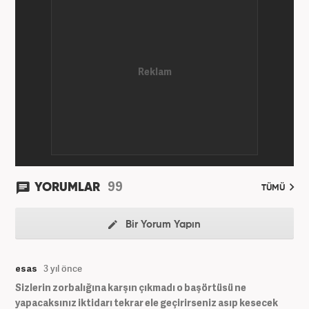
kategorilerde görev yaptı. Meslek hayatına
Haber7.com'da 'Güncel/Siyaset Sorumlu Editörü'
olarak devam etmektedir.
99
YORUMLAR
TÜMÜ
Bir Yorum Yapın
esas
3 yıl önce
Sizlerin zorbalığına karşın çıkmadı o başörtüsü ne
yapacaksınız iktidarı tekrar ele geçirirseniz asıp kesecek