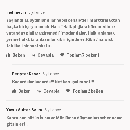
mehmetm
3 yıl önce
Yaşlandılar, aydınlandılar hepsi cehaletlerini arttırmaktan
başka bir işe yaramadı. Hala '' Halk plajlara hücum edince
vatandaş plajlara giremedi '' modundalar. Halkı anlamak
yerine halk bizi anlasınlar kibiri içindeler. Kibir / narsist
tehlikeli bir hastalıktır.
Beğen
Cevapla
Toplam
7
beğeni
FeriştahKeser
3 yıl önce
Kudurdular kudurdu!!! Net konuşalım net!!!
Beğen
Cevapla
Toplam
2
beğeni
Yavuz Sultan Selim
3 yıl önce
Kahrolsun bütün İslam ve Müslüman düşmanları cehenneme
gitsinler !..