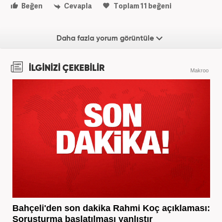
Beğen
Cevapla
Toplam
11
beğeni
Daha fazla yorum görüntüle
İLGİNİZİ ÇEKEBİLİR
Makroo
Bahçeli'den son dakika Rahmi Koç açıklaması:
Soruşturma başlatılması yanlıştır