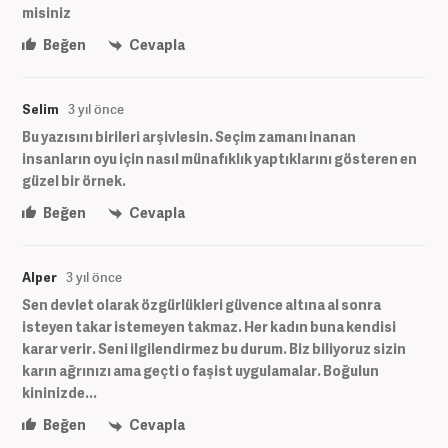
misiniz
Beğen
Cevapla
Selim
3 yıl önce
Bu yazısını birileri arşivlesin. Seçim zamanı inanan
insanların oyu için nasıl münafıklık yaptıklarını gösteren en
güzel bir örnek.
Beğen
Cevapla
Alper
3 yıl önce
Sen devlet olarak özgürlükleri güvence altına al sonra
isteyen takar istemeyen takmaz. Her kadın buna kendisi
karar verir. Seni ilgilendirmez bu durum. Biz biliyoruz sizin
karın ağrınızı ama geçti o faşist uygulamalar. Boğulun
kininizde...
Beğen
Cevapla