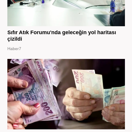
Sıfır Atık Forumu'nda geleceğin yol haritası
çizildi
Haber7