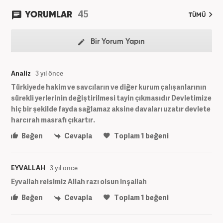
45
YORUMLAR
TÜMÜ
Bir Yorum Yapın
Analiz
3 yıl önce
Türkiyede hakim ve savcıların ve diğer kurum çalışanlarının
sürekli yerlerinin değiştirilmesi tayin çıkmasıdır Devletimize
hiç bir şekilde fayda sağlamaz aksine davaları uzatır devlete
harcırah masrafı çıkartır.
Beğen
Cevapla
Toplam
1
beğeni
EYVALLAH
3 yıl önce
Eyvallah reisimiz Allah razı olsun inşallah
Beğen
Cevapla
Toplam
1
beğeni