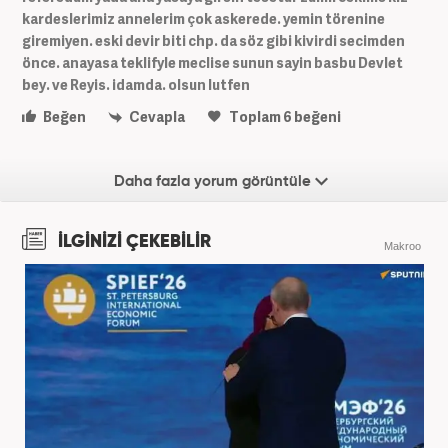
kardeslerimiz annelerim çok askerede. yemin törenine
giremiyen. eski devir biti chp. da söz gibi kivirdi secimden
önce. anayasa teklifyle meclise sunun sayin basbu Devlet
bey. ve Reyis. idamda. olsun lutfen
Beğen
Cevapla
Toplam
6
beğeni
Daha fazla yorum görüntüle
İLGİNİZİ ÇEKEBİLİR
Makroo