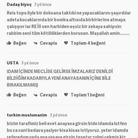
Dadaş biyoç
3 yıl önce
Reis topu öyle bir doksana taktıki ne yapacaklarını şaşırdılar
adeta kucaklarında bir bomba altısıda birbirlerine atmaya
çalışıyor lar RE İS sen harbiden eşsiz bir zekaya sahipsin
rabbim seni tüm kötülüklerden korusun. Maşallah amin........
Beğen
Cevapla
Toplam
4
beğeni
USTA
3 yıl önce
iDAM İÇİNDE MECLİSE GELİRSE İMZALARIZ DENİLDİ
BİLDİĞİM KADARIYLA YENİ ANAYASANIN İÇİNE BİLE
BIRAKILMAMIŞ
Beğen
Cevapla
Toplam
1
beğeni
turkim muslumanim
3 yıl önce
bizim tarafimiz beli evet anayasa girsin bide idamda lutfen
bu ca cani bedava yasiyor kisa kisas istiyoruz. yeter idamda
referedum yada ana yasaya girsin tesetur zulmi cekmis kiz