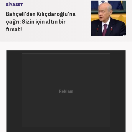
iştiraklerinde İngilizce öğretmeni, sosyolog ve
SİYASET
idareci olarak çalıştı. İnternet haberciliğine ilk
Bahçeli'den Kılıçdaroğlu'na
adımını 2015 yılında Türk Medya’da attı. 2020’de
çağrı: Sizin için altın bir
Haber7’de gece editörlüğüne başladı. Halen
fırsat!
Haber7.com’da haber şefi olarak görev yapmaktadır.