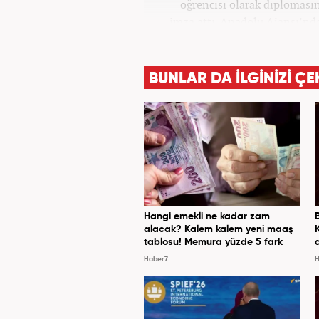
öğrencisi olarak diplomasın
imza attı. Anadolu Ajansı’nd
ilk adımını attı. Kanal 7 Me
BUNLAR DA İLGİNİZİ ÇE
Hangi emekli ne kadar zam
alacak? Kalem kalem yeni maaş
tablosu! Memura yüzde 5 fark
Haber7
H