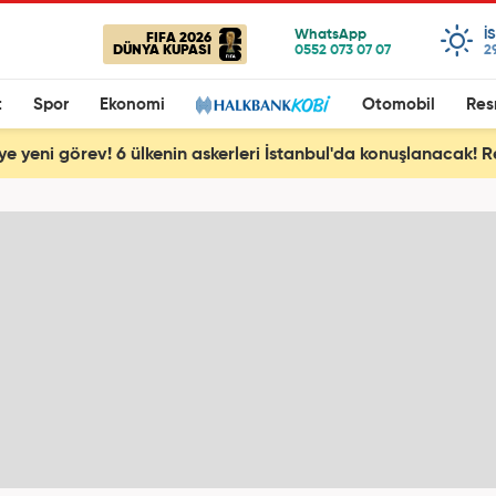
I
FIFA 2026
DÜNYA KUPASI
2
t
Spor
Ekonomi
Otomobil
Res
'ye yeni görev! 6 ülkenin askerleri İstanbul'da konuşlanacak!