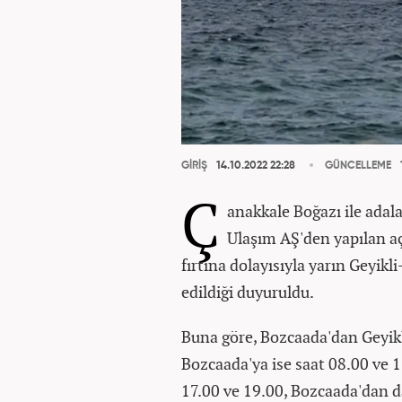
GİRİŞ
14.10.2022 22:28
GÜNCELLEME
Ç
anakkale Boğazı ile adal
Ulaşım AŞ'den yapılan aç
fırtına dolayısıyla yarın Geyikl
edildiği duyuruldu.
Buna göre, Bozcaada'dan Geyikli
Bozcaada'ya ise saat 08.00 ve 1
17.00 ve 19.00, Bozcaada'dan da