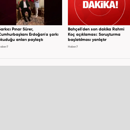
Şarkıcı Pınar Sürer,
Bahçeli'den son dakika Rahmi
Cumhurbaşkanı Erdoğan'a şarkı
Koç açıklaması: Soruşturma
okuduğu anları paylaştı
başlatılması yanlıştır
aber7
Haber7