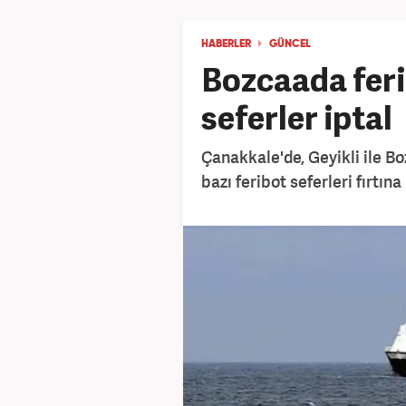
HABERLER
GÜNCEL
Bozcaada feri
seferler iptal
Çanakkale'de, Geyikli ile B
bazı feribot seferleri fırtına