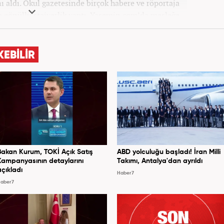
ı aldı. Okul gazetesinde birçok habere ve röportaja
a gönüllü stajyerlik yaptı. Yasemin.com’da mesleğe
dya grubu bünyesinde yer alan Haber7.com sitesinde
mesleki hayatına devam etmektedir.
KEBİLİR
Bakan Kurum, TOKİ Açık Satış
ABD yolculuğu başladı! İran Milli
Kampanyasının detaylarını
Takımı, Antalya'dan ayrıldı
açıkladı
Haber7
aber7