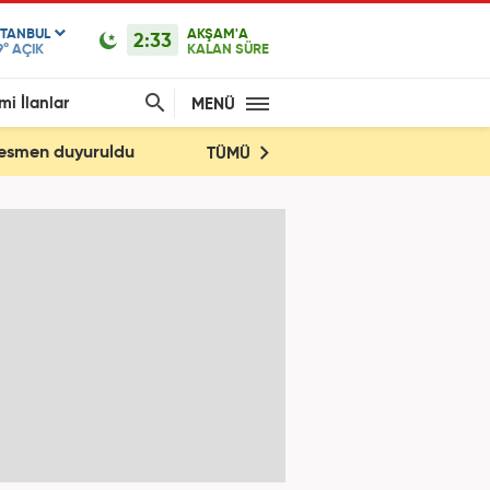
STANBUL
AKŞAM'A
2:33
9°
AÇIK
KALAN SÜRE
mi İlanlar
MENÜ
 Resmen duyuruldu
TÜMÜ