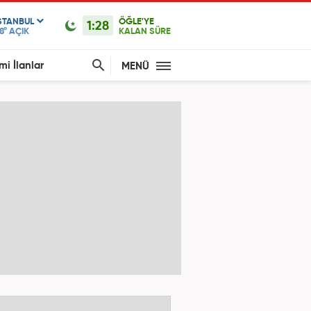
STANBUL
ÖĞLE'YE
1:28
8°
AÇIK
KALAN SÜRE
mi İlanlar
MENÜ