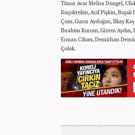
Timur Acar Melisa Döngel, Ufuk
Küçüktekin, Arif Pişkin, Başa
Çom, Gurur Aydoğan, İlkay Kayk
İbrahim Kurum, Gizem Aydın, E
Erman Cihan, Demirhan Demirci
Çolak.