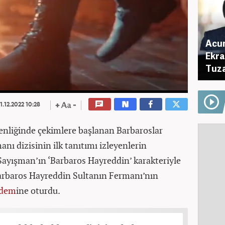
Acun
Ekra
Tuza
1.12.2022 10:28
nliğinde çekimlere başlanan Barbaroslar
nı dizisinin ilk tanıtımı izleyenlerin
ayışman’ın ‘Barbaros Hayreddin’ karakteriyle
Barbaros Hayreddin Sultanın Fermanı’nın
dem
ine oturdu.