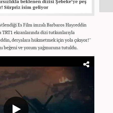
rsızlıkla beklenen dizisi Şebeke’ye peş
! Sürpriz isim geliyor
üstlendiği Es Film imzalı Barbaros Hayreddin
a TRT1 ekranlarında dizi tutkunlarıyla
ddin, deryalara hükmetmek için yola çıkıyor!''
anı beğeni ve yorum yağmuruna tutuldu.