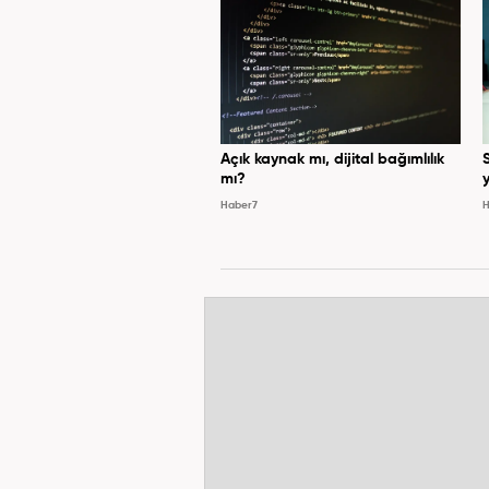
Açık kaynak mı, dijital bağımlılık
mı?
y
Haber7
H