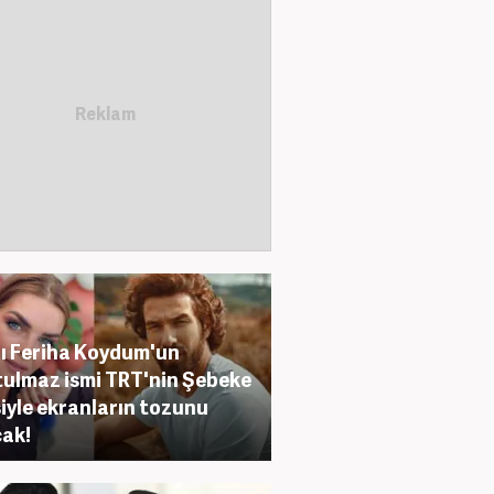
ı Feriha Koydum'un
ulmaz ismi TRT'nin Şebeke
siyle ekranların tozunu
ak!