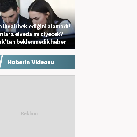
 Ilıcalı beklediğini alamadı!
nlara elveda mı diyecek?
k'tan beklenmedik haber
Haberin Videosu