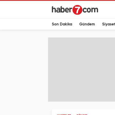
Son Dakika
Gündem
Siyase