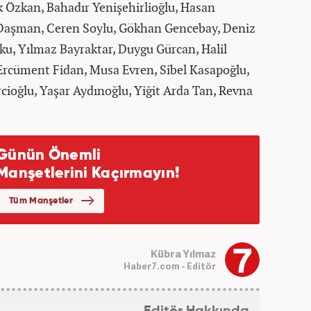
 Özkan, Bahadır Yenişehirlioğlu, Hasan
k Daşman, Ceren Soylu, Gökhan Gencebay, Deniz
u, Yılmaz Bayraktar, Duygu Gürcan, Halil
rcüment Fidan, Musa Evren, Sibel Kasapoğlu,
oğlu, Yaşar Aydınoğlu, Yiğit Arda Tan, Revna
Kübra Yılmaz
Haber7.com - Editör