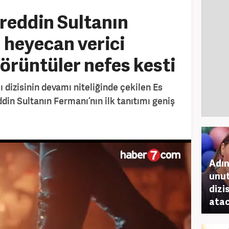
reddin Sultanın
 heyecan verici
görüntüler nefes kesti
ı dizisinin devamı niteliğinde çekilen Es
din Sultanın Fermanı’nın ilk tanıtımı geniş
Adın
unut
dizi
atac