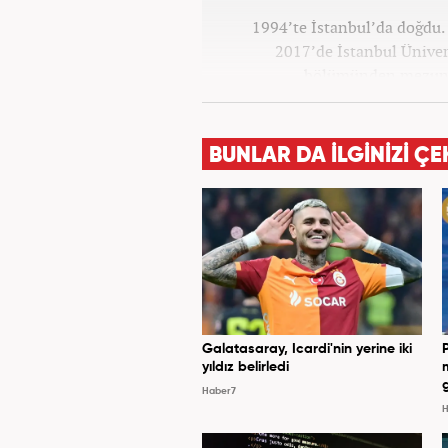
1994’te İstanbul’da doğdu. 
2017’de İstanbul Ünivers
bölümünden mezun o
Haber7.co
BUNLAR DA İLGİNİZİ ÇE
Galatasaray, Icardi'nin yerine iki
yıldız belirledi
Haber7
H