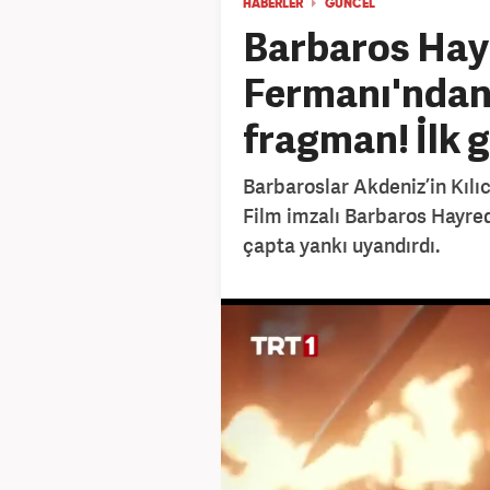
HABERLER
GÜNCEL
Barbaros Hay
Fermanı'ndan
fragman! İlk 
Barbaroslar Akdeniz’in Kılıc
Film imzalı Barbaros Hayred
çapta yankı uyandırdı.