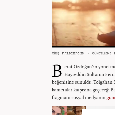
GİRİŞ
11.12.2022 10:28
GÜNCELLEME
1
B
erat Özdoğan’ın yönetme
Hayreddin Sultanın Ferma
beğenisine sunuldu. Tolgahan S
kameralar karşısına geçeceği 
fragmanı sosyal medyanın
gün