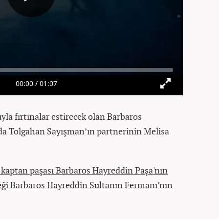
yla fırtınalar estirecek olan Barbaros
a Tolgahan Sayışman’ın partnerinin Melisa
 kaptan paşası Barbaros Hayreddin Paşa'nın
ceği Barbaros Hayreddin Sultanın Fermanı’nın