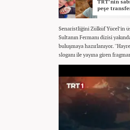
TRT’nin sabı
peşe transfer
Senaristliğini Zülküf Yücel’in 
Sultanın Fermanı dizisi yakınd
buluşmaya hazırlanıyor. ''Hayre
sloganı ile yayına giren fragm