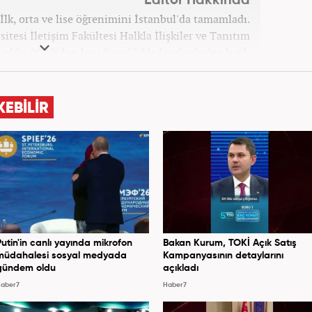
Editör Hakkında
İlk, orta ve lise öğrenimini İstanbul'da tamamladı.
itesi İletişim Fakültesi Halkla İlişkiler ve Tanıtım
ldu. 2017’den beri Kanal7 Medya Grubu’na bağlı
m bünyesinde mesleki hayatına devam etmektedir.
KEBİLİR
Putin'in canlı yayında mikrofon
Bakan Kurum, TOKİ Açık Satış
müdahalesi sosyal medyada
Kampanyasının detaylarını
gündem oldu
açıkladı
aber7
Haber7