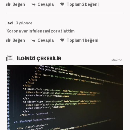
Beğen
Cevapla
Toplam
2
beğeni
Isci
3 yıl önce
Korona var infulenzayi zor atlattim
Beğen
Cevapla
Toplam
1
beğeni
İLGİNİZİ ÇEKEBİLİR
Makroo