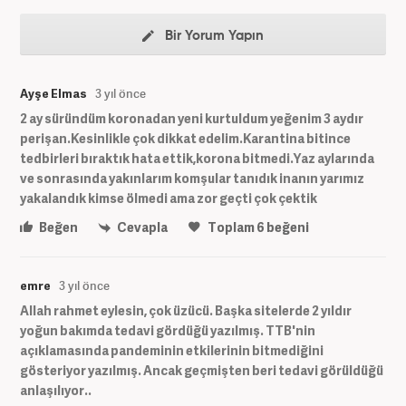
Bir Yorum Yapın
Ayşe Elmas
3 yıl önce
2 ay süründüm koronadan yeni kurtuldum yeğenim 3 aydır
perişan.Kesinlikle çok dikkat edelim.Karantina bitince
tedbirleri bıraktık hata ettik,korona bitmedi.Yaz aylarında
ve sonrasında yakınlarım komşular tanıdık inanın yarımız
yakalandık kimse ölmedi ama zor geçti çok çektik
Beğen
Cevapla
Toplam
6
beğeni
emre
3 yıl önce
Allah rahmet eylesin, çok üzücü. Başka sitelerde 2 yıldır
yoğun bakımda tedavi gördüğü yazılmış. TTB'nin
açıklamasında pandeminin etkilerinin bitmediğini
gösteriyor yazılmış. Ancak geçmişten beri tedavi görüldüğü
anlaşılıyor..