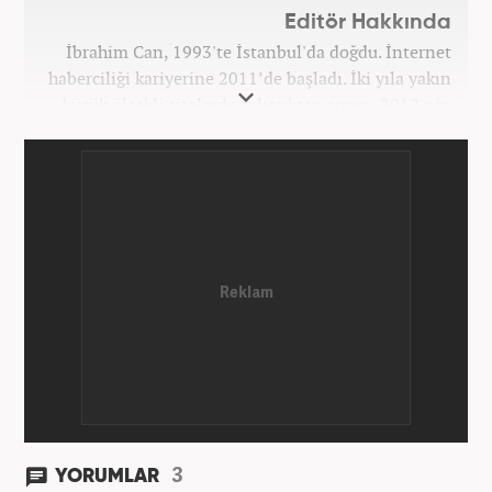
Editör Hakkında
İbrahim Can, 1993'te İstanbul'da doğdu. İnternet
haberciliği kariyerine 2011’de başladı. İki yıla yakın
küçük ölçekli sitelerde çalıştıktan sonra, 2012'nin
Ekim ayında yenisafak.com'a başladı. 6,5 yıl çalıştığı
yenisafak.com'da Gündem, Eğitim, Hayat, Dünya,
Spor ve Video kategorilerinde çalıştı. Bir süre akşam
sorumluluğu yaptı. Son olarak Ana Sayfa Editörü
oldu. 2019'un Haziran ayında Haber7'de Gündem
Editörü olarak göreve başladı. Hem Haber7 hem de
Yeni Şafak'ta kültür sanat, eğitim ve siyaset alanları
başta olmak üzere birçok alanda özel haber,
infografik ve video hazırladı. Hala Haber7'de Haber
Şefi olarak çalışmalarına devam etmektedir.
3
YORUMLAR