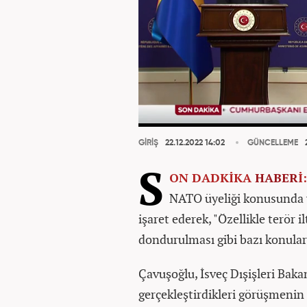
GİRİŞ
22.12.2022 14:02
GÜNCELLEME
2
S
ON DADKİKA
HABER
İ
NATO üyeliği konusunda 
işaret ederek, "Özellikle terör il
dondurulması gibi bazı konular
Çavuşoğlu, İsveç Dışişleri Baka
gerçekleştirdikleri görüşmenin