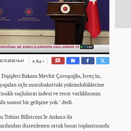
2.12.2022 16:41
:
Dışişleri Bakanı Mevlüt Çavuşoğlu, İsveç'in,
yapılan üçlü mutabakattaki yükümlülüklerine
tisaklı suçluların iadesi ve terör varlıklarının
da somut bir gelişme yok." dedi.
nı Tobias Billström'le Ankara'da
 ardından düzenlenen ortak basın toplantısında