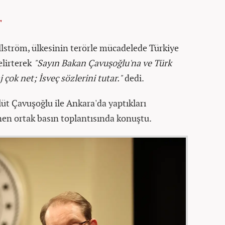
"
illström, ülkesinin terörle mücadelede Türkiye
elirterek
"Sayın Bakan Çavuşoğlu'na ve Türk
çok net; İsveç sözlerini tutar."
dedi.
lüt Çavuşoğlu ile Ankara'da yaptıkları
n ortak basın toplantısında konuştu.