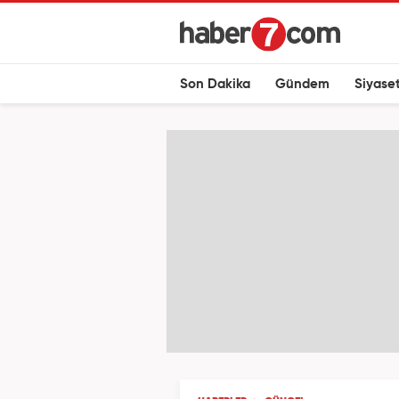
Son Dakika
Gündem
Siyase