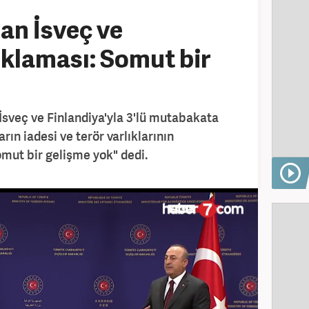
an İsveç ve
ıklaması: Somut bir
 İsveç ve Finlandiya'yla 3'lü mutabakata
ların iadesi ve terör varlıklarının
ut bir gelişme yok" dedi.