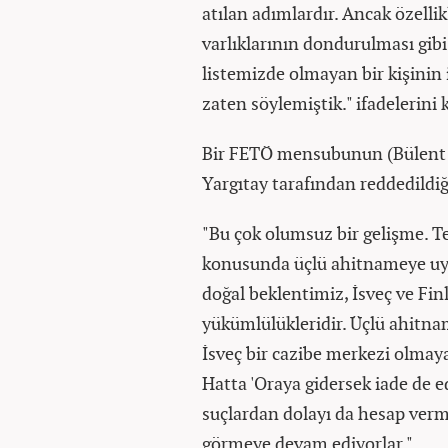
atılan adımlardır. Ancak özellikl
varlıklarının dondurulması gib
listemizde olmayan bir kişinin
zaten söylemiştik." ifadelerini 
Bir FETÖ mensubunun (Bülent Ke
Yargıtay tarafından reddedildiğ
"Bu çok olumsuz bir gelişme. Terö
konusunda üçlü ahitnameye uyg
doğal beklentimiz, İsveç ve F
yükümlülükleridir. Üçlü ahitn
İsveç bir cazibe merkezi olmaya
Hatta 'Oraya gidersek iade de e
suçlardan dolayı da hesap vermey
görmeye devam ediyorlar."