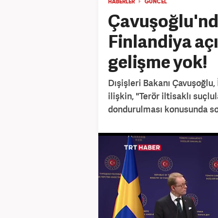
HABERLER
GÜNCEL
Çavuşoğlu'nd
Finlandiya aç
gelişme yok!
Dışişleri Bakanı Çavuşoğlu,
ilişkin, "Terör iltisaklı suçlu
dondurulması konusunda som