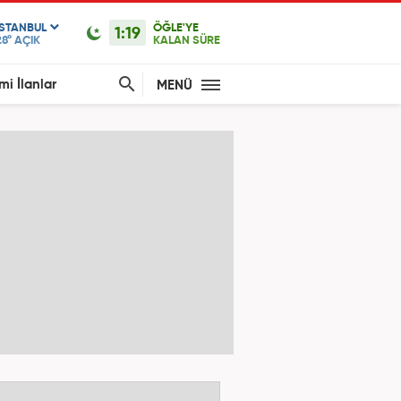
ISTANBUL
ÖĞLE'YE
1:19
28°
AÇIK
KALAN SÜRE
mi İlanlar
MENÜ