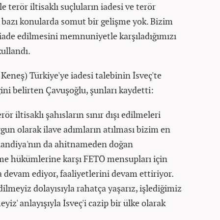
e terör iltisaklı suçluların iadesi ve terör
i bazı konularda somut bir gelişme yok. Bizim
 iade edilmesini memnuniyetle karşıladığımızı
kullandı.
neş) Türkiye'ye iadesi talebinin İsveç'te
ini belirten Çavuşoğlu, şunları kaydetti:
r iltisaklı şahısların sınır dışı edilmeleri
un olarak ilave adımların atılması bizim en
inlandiya'nın da ahitnameden doğan
ame hükümlerine karşı FETÖ mensupları için
 devam ediyor, faaliyetlerini devam ettiriyor.
dilmeyiz dolayısıyla rahatça yaşarız, işlediğimiz
iz' anlayışıyla İsveç'i cazip bir ülke olarak