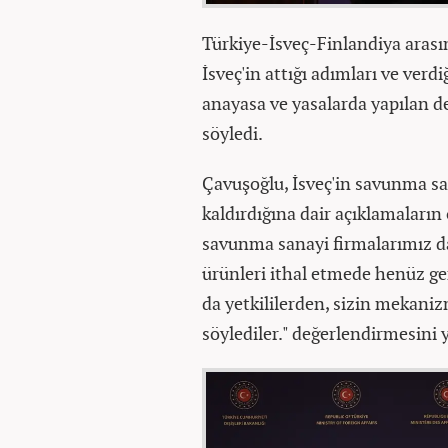
Türkiye-İsveç-Finlandiya aras
İsveç'in attığı adımları ve verd
anayasa ve yasalarda yapılan değ
söyledi.
Çavuşoğlu, İsveç'in savunma san
kaldırdığına dair açıklamaların
savunma sanayi firmalarımız da
ürünleri ithal etmede henüz ger
da yetkililerden, sizin mekaniz
söylediler." değerlendirmesini y