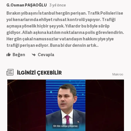
G.Osman PAŞAOĞLU
3 yıl önce
Bırakın yılbaşını İstanbul hergün perişan. Trafik Polisleri ise
yol kenarlarında ehliyet ruhsat kontrolü yapıyor. Trafiği
açmaya yönelik hiçbir şey yok. Yıllardır bu böyle sürüp
gidiyor. Allah aşkına katılım noktalarına polis görevlendirin.
Her gün çakal namussuzlar vatandaşın hakkını yiye yiye
trafiği perişan ediyor. Buna bi dur densin artık..
Beğen
Cevapla
İLGİNİZİ ÇEKEBİLİR
Makroo