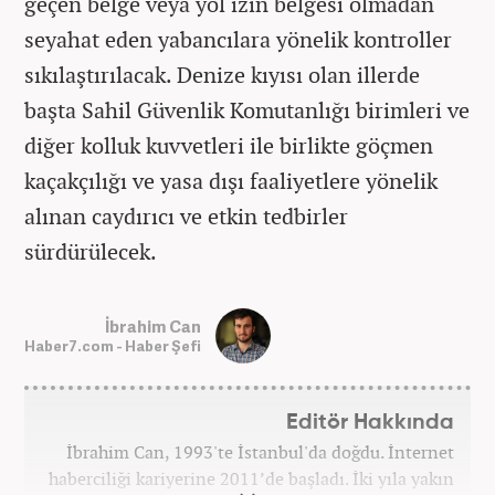
geçen belge veya yol izin belgesi olmadan
seyahat eden yabancılara yönelik kontroller
sıkılaştırılacak. Denize kıyısı olan illerde
başta Sahil Güvenlik Komutanlığı birimleri ve
diğer kolluk kuvvetleri ile birlikte göçmen
kaçakçılığı ve yasa dışı faaliyetlere yönelik
alınan caydırıcı ve etkin tedbirler
sürdürülecek.
İbrahim Can
Haber7.com - Haber Şefi
Editör Hakkında
İbrahim Can, 1993'te İstanbul'da doğdu. İnternet
haberciliği kariyerine 2011’de başladı. İki yıla yakın