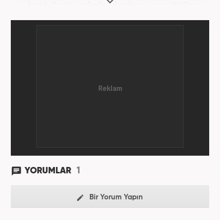
küçük ölçekli sitelerde çalıştıktan sonra, 2012'nin
Ekim ayında yenisafak.com'a başladı. 6,5 yıl çalıştığı
yenisafak.com'da Gündem, Eğitim, Hayat, Dünya,
Spor ve Video kategorilerinde çalıştı. Bir süre akşam
sorumluluğu yaptı. Son olarak Ana Sayfa Editörü
oldu. 2019'un Haziran ayında Haber7'de Gündem
Editörü olarak göreve başladı. Hem Haber7 hem de
Yeni Şafak'ta kültür sanat, eğitim ve siyaset alanları
başta olmak üzere birçok alanda özel haber,
infografik ve video hazırladı. Hala Haber7'de Haber
Şefi olarak çalışmalarına devam etmektedir.
1
YORUMLAR
Bir Yorum Yapın