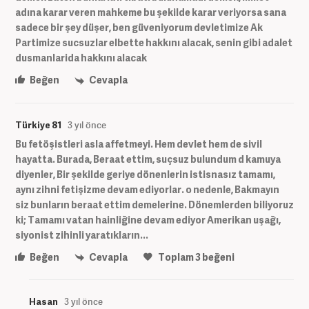
adına karar veren mahkeme bu şekilde karar veriyorsa sana
sadece bir şey düşer, ben güveniyorum devletimize Ak
Partimize sucsuzlar elbette hakkını alacak, senin gibi adalet
dusmanlarida hakkını alacak
Beğen
Cevapla
Türkiye 81
3 yıl önce
Bu fetöşistleri asla affetmeyi. Hem devlet hem de sivil
hayatta. Burada, Beraat ettim, suçsuz bulundum d kamuya
diyenler, Bir şekilde geriye dönenlerin istisnasız tamamı,
aynı zihni fetişizme devam ediyorlar. o nedenle, Bakmayın
siz bunların beraat ettim demelerine. Dönemlerden biliyoruz
ki; Tamamı vatan hainliğine devam ediyor Amerikan uşağı,
siyonist zihinli yaratıkların...
Beğen
Cevapla
Toplam
3
beğeni
Hasan
3 yıl önce