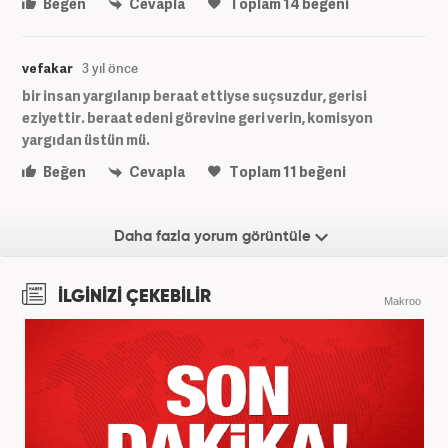
Beğen
Cevapla
Toplam
14
beğeni
vefakar
3 yıl önce
bir insan yargılanıp beraat ettiyse suçsuzdur, gerisi
eziyettir. beraat edeni görevine geri verin, komisyon
yargıdan üstün mü.
Beğen
Cevapla
Toplam
11
beğeni
Daha fazla yorum görüntüle
İLGİNİZİ ÇEKEBİLİR
Makroo