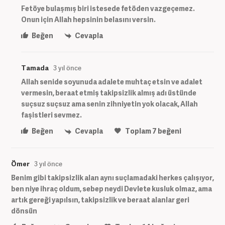
Fetöye bulaşmış biri istesede fetöden vazgeçemez.
Onun için Allah hepsinin belasını versin.
Beğen
Cevapla
Tamada
3 yıl önce
Allah senide soyunuda adalete muhtaç etsin ve adalet
vermesin, beraat etmiş takipsizlik almış adı üstünde
suçsuz suçsuz ama senin zihniyetin yok olacak, Allah
faşistleri sevmez.
Beğen
Cevapla
Toplam
7
beğeni
Ömer
3 yıl önce
Benim gibi takipsizlik alan aynı suçlamadaki herkes çalışıyor,
ben niye ihraç oldum, sebep neydi Devlete kusluk olmaz, ama
artık gereği yapılsın, takipsizlik ve beraat alanlar geri
dönsün