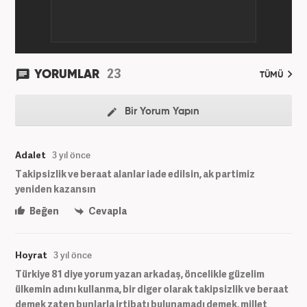
23
YORUMLAR
TÜMÜ
Bir Yorum Yapın
Adalet
3 yıl önce
Takipsizlik ve beraat alanlar iade edilsin, ak partimiz
yeniden kazansın
Beğen
Cevapla
Hoyrat
3 yıl önce
Türkiye 81 diye yorum yazan arkadaş, öncelikle güzelim
ülkemin adını kullanma, bir diger olarak takipsizlik ve beraat
demek zaten bunlarla irtibatı bulunamadı demek, millet