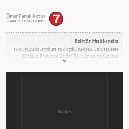
Ömer Faruk Aktaş
Haber7.com - Editör
Editör Hakkında
1991 yılında Bayburt’ta doğdu. Kocaeli Üniversitesi
İletişim Fakültesi Radyo Televizyon ve Sinema
bölümünden mezun oldu. 2016 yılında Anadolu
Ajansı'nda stajını yaptı. Yeni Şafak ve Akşam
Gazetesi'nde çalıştı. Nisan 2021'den bu yana
Haber7.com'da ‘Gündem Editörü’ olarak görev
yapmaktadır.