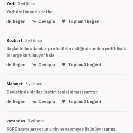
Yerli
3 yıl önce
Yerli üretim yerli üretim
Beğen
Cevapla
Toplam
1
beğeni
Bozkurt
3 yıl önce
İlaçlar bilim adamları profesörler eşliğinde neden yerli büyük
bir arge kurulmuyor hala
Beğen
Cevapla
Toplam
3
beğeni
Mehmet
3 yıl önce
Devletinde bir ilaç üretim tesisi olması şarttır.
Beğen
Cevapla
Toplam
3
beğeni
vatandaş
3 yıl önce
SSPE hastaları sorunu için ne yapmayı düşünüyorsunuz.