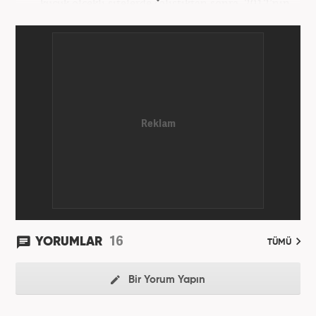
küçük ölçekli sitelerde çalıştıktan sonra, 2012'nin
Ekim ayında yenisafak.com'a başladı. 6,5 yıl çalıştığı
yenisafak.com'da Gündem, Eğitim, Hayat, Dünya,
Spor ve Video kategorilerinde çalıştı. Bir süre akşam
sorumluluğu yaptı. Son olarak Ana Sayfa Editörü
oldu. 2019'un Haziran ayında Haber7'de Gündem
Editörü olarak göreve başladı. Hem Haber7 hem de
Yeni Şafak'ta kültür sanat, eğitim ve siyaset alanları
başta olmak üzere birçok alanda özel haber,
infografik ve video hazırladı. Hala Haber7'de Haber
Şefi olarak çalışmalarına devam etmektedir.
16
YORUMLAR
TÜMÜ
Bir Yorum Yapın