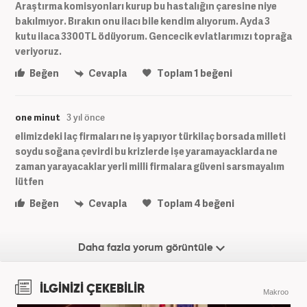
Araştırma komisyonları kurup bu hastalığın çaresine niye
bakılmıyor. Bırakın onu ilacı bile kendim alıyorum. Ayda 3
kutu ilaca 3300TL ödüyorum. Gencecik evlatlarımızı toprağa
veriyoruz.
Beğen
Cevapla
Toplam
1
beğeni
one minut
3 yıl önce
elimizdeki laç firmaları ne iş yapıyor türkilaç borsada milleti
soydu soğana çevirdi bu krizlerde işe yaramayacklarda ne
zaman yarayacaklar yerli milli firmalara güveni sarsmayalım
lütfen
Beğen
Cevapla
Toplam
4
beğeni
Daha fazla yorum görüntüle
İLGİNİZİ ÇEKEBİLİR
Makroo