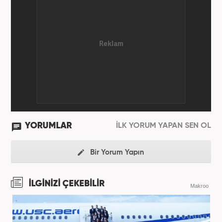
sorumluluğu yaptı. Son olarak Ana Sayfa Editörü
oldu. 2019'un Haziran ayında Haber7'de Gündem
Editörü olarak göreve başladı. Hem Haber7 hem de
Yeni Şafak'ta kültür sanat, eğitim ve siyaset alanları
başta olmak üzere birçok alanda özel haber,
infografik ve video hazırladı. Hala Haber7'de Haber
Şefi olarak çalışmalarına devam etmektedir.
YORUMLAR
İLK YORUM YAPAN SEN OL
Bir Yorum Yapın
İLGİNİZİ ÇEKEBİLİR
Makroo