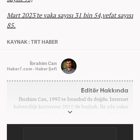
Mart 2023'te vaka sayısı 31 bin 54,vefat sayısı
85.
KAYNAK : TRT HABER
İbrahim Can
Haber7.com - Haber Şefi
Editör Hakkında
İbrahim Can, 1993'te İstanbul'da doğdu. İnternet
haberciliği kariyerine 2011’de başladı. İki yıla yakın
küçük ölçekli sitelerde çalıştıktan sonra, 2012'nin
Ekim ayında yenisafak.com'a başladı. 6,5 yıl çalıştığı
yenisafak.com'da Gündem, Eğitim, Hayat, Dünya,
Spor ve Video kategorilerinde çalıştı. Bir süre akşam