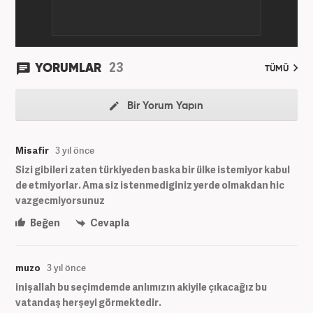
23
YORUMLAR
TÜMÜ
Bir Yorum Yapın
Misafir
3 yıl önce
Sizi gibileri zaten türkiyeden baska bir ülke istemiyor kabul
de etmiyorlar. Ama siz istenmediginiz yerde olmakdan hic
vazgecmiyorsunuz
Beğen
Cevapla
muzo
3 yıl önce
inişallah bu seçimdemde anlımızın akiyile çıkacağız bu
vatandaş herşeyi görmektedir.