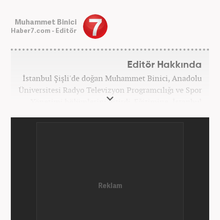
Muhammet Binici
Haber7.com - Editör
Editör Hakkında
İstanbul Şişli'de doğan Muhammet Binici, Anadolu
Üniversitesi Radyo Televizyon Programcılığı ve Spor
Yönetimi bölümlerini bitirdi. Eğitimine, İstanbul
Üniversitesi Halkla İlişkiler bölümünde devam
etmektedir. Gazeteciliğe 2012 yılında yerel haber
siteleri ve yerel gazetelerde başladı. Gündem,
Magazin alanlarında editör-muhabirlik yaptı. 2016
yılında Yeni Akit Gazetesi'nde bir yıl muhabirlik
yaptıktan sonra, 2020 Eylül itibariyle Haber7'de
'Gündem Editörü' olarak görevine devam
etmektedir.