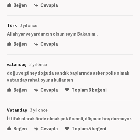
Beğen
Cevapla
Türk
3 yıl önce
Allah yar ve yardımcın olsun sayın Bakanım..
Beğen
Cevapla
vatandaş
3 yıl önce
doğu ve güney doğuda sandık başlarında asker polis olmalı
vatandaş rahat oyunu kullansın
Beğen
Cevapla
Toplam
6
beğeni
Vatandaş
3 yıl önce
İttifak olarak önde olmak çok önemli, düşman boş durmuyor.
Beğen
Cevapla
Toplam
5
beğeni