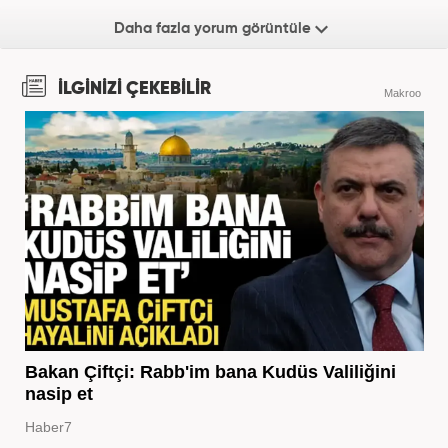
Daha fazla yorum görüntüle
İLGİNİZİ ÇEKEBİLİR
Makroo
Bakan Çiftçi: Rabb'im bana Kudüs Valiliğini
nasip et
Haber7