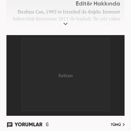
Editör Hakkında
İbrahim Can, 1993'te İstanbul'da doğdu. İnternet
haberciliği kariyerine 2011’de başladı. İki yıla yakın
küçük ölçekli sitelerde çalıştıktan sonra, 2012'nin
Ekim ayında yenisafak.com'a başladı. 6,5 yıl çalıştığı
yenisafak.com'da Gündem, Eğitim, Hayat, Dünya,
Spor ve Video kategorilerinde çalıştı. Bir süre akşam
sorumluluğu yaptı. Son olarak Ana Sayfa Editörü
oldu. 2019'un Haziran ayında Haber7'de Gündem
Editörü olarak göreve başladı. Hem Haber7 hem de
Yeni Şafak'ta kültür sanat, eğitim ve siyaset alanları
başta olmak üzere birçok alanda özel haber,
infografik ve video hazırladı. Hala Haber7'de Haber
Şefi olarak çalışmalarına devam etmektedir.
6
YORUMLAR
TÜMÜ