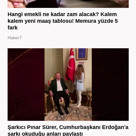
Hangi emekli ne kadar zam alacak? Kalem
kalem yeni maaş tablosu! Memura yüzde 5
fark
Haber7
Şarkıcı Pınar Sürer, Cumhurbaşkanı Erdoğan'a
şarkı okuduğu anları paylaştı