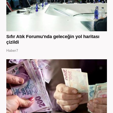
Sıfır Atık Forumu'nda geleceğin yol haritası
çizildi
Haber7