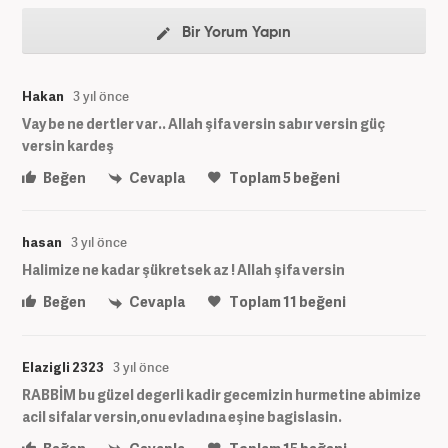
Bir Yorum Yapın
Hakan
3 yıl önce
Vay be ne dertler var.. Allah şifa versin sabır versin güç
versin kardeş
Beğen
Cevapla
Toplam
5
beğeni
hasan
3 yıl önce
Halimize ne kadar şükretsek az ! Allah şifa versin
Beğen
Cevapla
Toplam
11
beğeni
Elazigli 2323
3 yıl önce
RABBİM bu güzel degerli kadir gecemizin hurmetine abimize
acil sifalar versin,onu evladına eşine bagislasin.