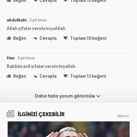
Beğen
Cevapla
Toplam
15
beğeni
abdulbaki
3 yıl önce
Allah şifalar versin inşaAllah
Beğen
Cevapla
Toplam
10
beğeni
Han
3 yıl önce
Rabbim acil şifalar versin inşallah.
Beğen
Cevapla
Toplam
13
beğeni
Daha fazla yorum görüntüle
İLGİNİZİ ÇEKEBİLİR
Makroo