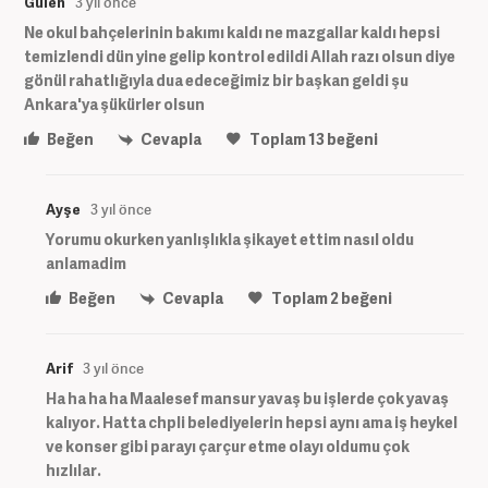
Gülen
3 yıl önce
Ne okul bahçelerinin bakımı kaldı ne mazgallar kaldı hepsi
temizlendi dün yine gelip kontrol edildi Allah razı olsun diye
gönül rahatlığıyla dua edeceğimiz bir başkan geldi şu
Ankara'ya şükürler olsun
Beğen
Cevapla
Toplam
13
beğeni
Ayşe
3 yıl önce
Yorumu okurken yanlışlıkla şikayet ettim nasıl oldu
anlamadim
Beğen
Cevapla
Toplam
2
beğeni
Arif
3 yıl önce
Ha ha ha ha Maalesef mansur yavaş bu işlerde çok yavaş
kalıyor. Hatta chpli belediyelerin hepsi aynı ama iş heykel
ve konser gibi parayı çarçur etme olayı oldumu çok
hızlılar.