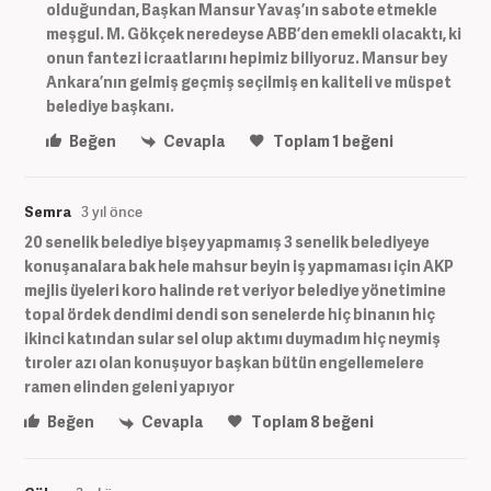
olduğundan, Başkan Mansur Yavaş’ın sabote etmekle
meşgul. M. Gökçek neredeyse ABB’den emekli olacaktı, ki
onun fantezi icraatlarını hepimiz biliyoruz. Mansur bey
Ankara’nın gelmiş geçmiş seçilmiş en kaliteli ve müspet
belediye başkanı.
Beğen
Cevapla
Toplam
1
beğeni
Semra
3 yıl önce
20 senelik belediye bişey yapmamış 3 senelik belediyeye
konuşanalara bak hele mahsur beyin iş yapmaması için AKP
mejlis üyeleri koro halinde ret veriyor belediye yönetimine
topal ördek dendimi dendi son senelerde hiç binanın hiç
ikinci katından sular sel olup aktımı duymadım hiç neymiş
tıroler azı olan konuşuyor başkan bütün engellemelere
ramen elinden geleni yapıyor
Beğen
Cevapla
Toplam
8
beğeni