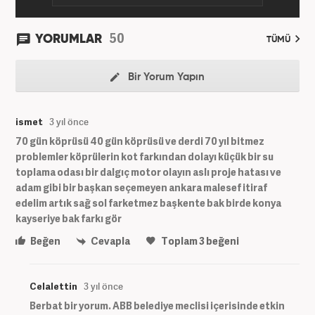
50
YORUMLAR
TÜMÜ
Bir Yorum Yapın
ismet
3 yıl önce
70 gün köprüsü 40 gün köprüsü ve derdi 70 yıl bitmez
problemler köprülerin kot farkından dolayı küçük bir su
toplama odası bir dalgıç motor olayın aslı proje hatası ve
adam gibi bir başkan seçemeyen ankara malesef itiraf
edelim artık sağ sol farketmez başkente bak birde konya
kayseriye bak farkı gör
Beğen
Cevapla
Toplam
3
beğeni
Celalettin
3 yıl önce
Berbat bir yorum. ABB belediye meclisi içerisinde etkin