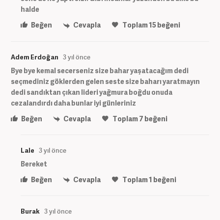
halde
Beğen
Cevapla
Toplam
15
beğeni
Adem Erdoğan
3 yıl önce
Bye bye kemal secerseniz size bahar yaşatacağım dedi
seçmediniz göklerden gelen seste size baharı yaratmayın
dedi sandıktan çıkan lideri yağmura boğdu onuda
cezalandırdı daha bunlar iyi günleriniz
Beğen
Cevapla
Toplam
7
beğeni
Lale
3 yıl önce
Bereket
Beğen
Cevapla
Toplam
1
beğeni
Burak
3 yıl önce