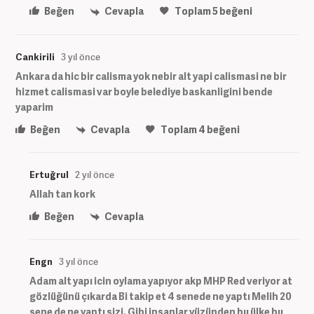
Beğen
Cevapla
Toplam
5
beğeni
Cankirili
3 yıl önce
Ankara da hic bir calisma yok nebir alt yapi calismasi ne bir
hizmet calismasi var boyle belediye baskanligini bende
yaparim
Beğen
Cevapla
Toplam
4
beğeni
Ertuğrul
2 yıl önce
Allah tan kork
Beğen
Cevapla
Engn
3 yıl önce
Adam alt yapı icin oylama yapıyor akp MHP Red veriyor at
gözlüğünü çıkarda Bi takip et 4 senede ne yaptı Melih 20
sene de ne yaptı sizi. Gibi insanlar yüzünden bu ülke bu