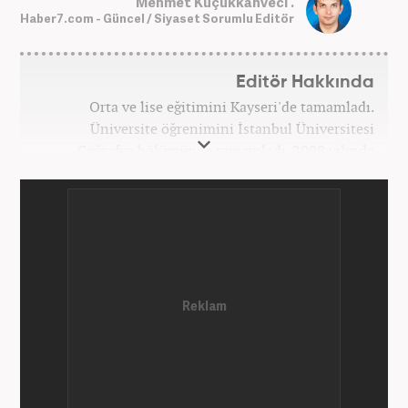
Mehmet Küçükkahveci .
Haber7.com - Güncel / Siyaset Sorumlu Editör
Editör Hakkında
Orta ve lise eğitimini Kayseri'de tamamladı.
Üniversite öğrenimini İstanbul Üniversitesi
Coğrafya bölümünde tamamladı. 2008 yılında
Haber7.com'da gazetecilik mesleğine ilk adımını
attı. 15 yıllık profesyonel editörlük kariyerinde tüm
kategorilerde görev yaptı. Meslek hayatına
Haber7.com'da 'Güncel/Siyaset Sorumlu Editörü'
olarak devam etmektedir.