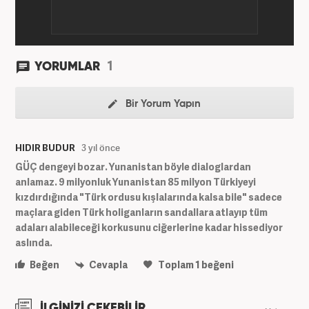
etmektedir.
1
YORUMLAR
Bir Yorum Yapın
HIDIR BUDUR
3 yıl önce
GÜÇ dengeyi bozar. Yunanistan böyle dialoglardan
anlamaz. 9 milyonluk Yunanistan 85 milyon Türkiyeyi
kızdırdığında "Türk ordusu kışlalarında kalsa bile" sadece
maçlara giden Türk holiganların sandallara atlayıp tüm
adaları alabileceği korkusunu ciğerlerine kadar hissediyor
aslında.
Beğen
Cevapla
Toplam
1
beğeni
İLGİNİZİ ÇEKEBİLİR