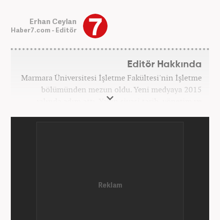
Erhan Ceylan
Haber7.com - Editör
Editör Hakkında
Marmara Üniversitesi İşletme Fakültesi'nin İşletme
bölümünden mezun oldu. Yeni medyaya 2015
yılında adım attı. Yakın siyasi tarih, yönetim ve
politik süreçlere olan ilgisi bu mesleğe
başlamasındaki en önemli etken oldu. Sırasıyla Star,
Güneş, Akşam ve A Haber'de gündem ve politika
editörlüğü görevinde bulundu. Her türlü
dezenformasyonun olduğu, Hakikat ötesi siyasetin
(Post truth politics) yaşandığı günümüz dünyasında,
tahrif edilen olguları savunmak, temiz bilgi
aktarımına yardımcı olmak ve kamuoyunun dijital-
medya okuryazarlığını geliştirmek üzere çaba
gösteriyor. Dijital medya kariyeri Haber 7'de devam