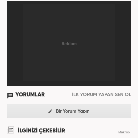
sektöründe çalışma hayatına başladı. 2012 yılında
giriş yaptığı internet haber editörlüğüne
Haber7.com'da devam etmektedir.
YORUMLAR
İLK YORUM YAPAN SEN OL
Bir Yorum Yapın
İLGİNİZİ ÇEKEBİLİR
Makroo