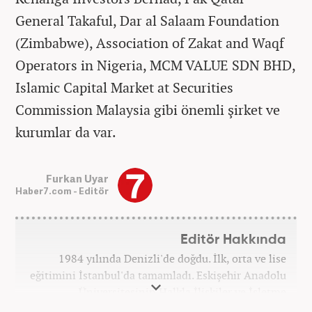
General Takaful, Dar al Salaam Foundation
(Zimbabwe), Association of Zakat and Waqf
Operators in Nigeria, MCM VALUE SDN BHD,
Islamic Capital Market at Securities
Commission Malaysia gibi önemli şirket ve
kurumlar da var.
Furkan Uyar
Haber7.com - Editör
Editör Hakkında
1984 yılında Denizli'de doğdu. İlk, orta ve lise
eğitimini İstanbul'da tamamladı. Eskişehir Anadolu
Üniversitesinin Halkla İlişkiler ve İşletme
bölümlerinden mezun oldu. 2004 yılında televizyon