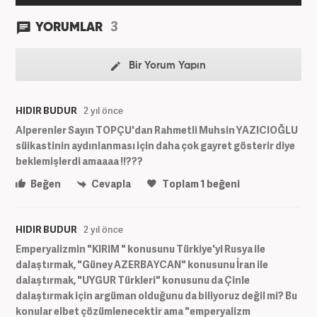
3
YORUMLAR
Bir Yorum Yapın
HIDIR BUDUR
2 yıl önce
Alperenler Sayın TOPÇU'dan Rahmetli Muhsin YAZICIOĞLU
süikastinin aydınlanması için daha çok gayret gösterir diye
beklemişlerdi amaaaa !!???
Beğen
Cevapla
Toplam
1
beğeni
HIDIR BUDUR
2 yıl önce
Emperyalizmin "KIRIM " konusunu Türkiye'yi Rusya ile
dalaştırmak, "Güney AZERBAYCAN" konusunu İran ile
dalaştırmak, "UYGUR Türkleri" konusunu da Çinle
dalaştırmak için argüman olduğunu da biliyoruz değil mi? Bu
konular elbet çözümlenecektir ama "emperyalizm