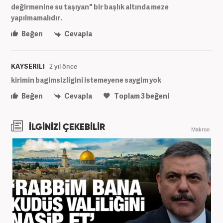
değirmenine su taşıyan" bir başlık altında meze
yapılmamalıdır.
Beğen
Cevapla
KAYSERILI
2 yıl önce
kirimin bagimsizligini istemeyene saygim yok
Beğen
Cevapla
Toplam
3
beğeni
İLGİNİZİ ÇEKEBİLİR
Makroo