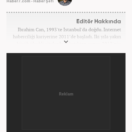
Haber7.com - Haber Şefi
Editör Hakkında
İbrahim Can, 1993'te İstanbul'da doğdu. İnternet
haberciliği kariyerine 2011’de başladı. İki yıla yakın
küçük ölçekli sitelerde çalıştıktan sonra, 2012'nin
Ekim ayında yenisafak.com'a başladı. 6,5 yıl çalıştığı
yenisafak.com'da Gündem, Eğitim, Hayat, Dünya,
Spor ve Video kategorilerinde çalıştı. Bir süre akşam
sorumluluğu yaptı. Son olarak Ana Sayfa Editörü
oldu. 2019'un Haziran ayında Haber7'de Gündem
Editörü olarak göreve başladı. Hem Haber7 hem de
Yeni Şafak'ta kültür sanat, eğitim ve siyaset alanları
başta olmak üzere birçok alanda özel haber,
infografik ve video hazırladı. Hala Haber7'de Haber
Şefi olarak çalışmalarına devam etmektedir.